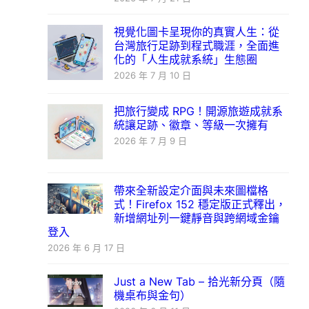
視覺化圖卡呈現你的真實人生：從
台灣旅行足跡到程式職涯，全面進
化的「人生成就系統」生態圈
2026 年 7 月 10 日
把旅行變成 RPG！開源旅遊成就系
統讓足跡、徽章、等級一次擁有
2026 年 7 月 9 日
帶來全新設定介面與未來圖檔格
式！Firefox 152 穩定版正式釋出，
新增網址列一鍵靜音與跨網域金鑰
登入
2026 年 6 月 17 日
Just a New Tab – 拾光新分頁（隨
機桌布與金句）