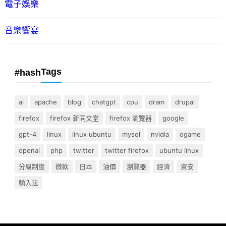
電子娛樂
音樂饗宴
Tags
#hash
ai
apache
blog
chatgpt
cpu
dram
drupal
firefox
firefox 新同文堂
firefox 瀏覽器
google
gpt-4
linux
linux ubuntu
mysql
nvidia
ogame
openai
php
twitter
twitter firefox
ubuntu linux
分級制度
微軟
日本
油價
瀏覽器
經濟
資安
輸入法