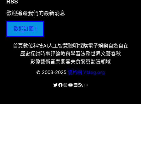
RSS
歡迎追蹤我們的最新消息
歡迎訂閱 !
首頁
數位科技
AI人工智慧
聰明採購
電子娛樂
自遊自在
歷史探討
時事評論
教育學習
法務世界
文藝春秋
影像藝術
音樂饗宴
美食饕餮
動漫領域
© 2008-2025
優格網 Yblog.org
X
Facebook
Instagram
YouTube
LinkedIn
RSS 資訊提供
連結