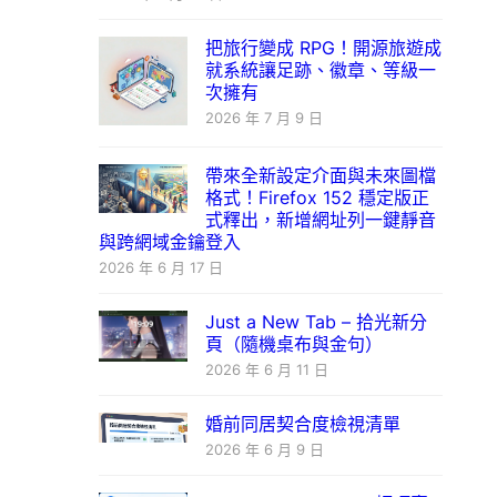
把旅行變成 RPG！開源旅遊成
就系統讓足跡、徽章、等級一
次擁有
2026 年 7 月 9 日
帶來全新設定介面與未來圖檔
格式！Firefox 152 穩定版正
式釋出，新增網址列一鍵靜音
與跨網域金鑰登入
2026 年 6 月 17 日
Just a New Tab – 拾光新分
頁（隨機桌布與金句）
2026 年 6 月 11 日
婚前同居契合度檢視清單
2026 年 6 月 9 日