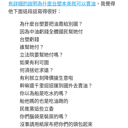
有詳細的說明為什麼台塑本來就可以賣油
，我覺得
他下面這段話寫得很好：
為什麼台塑要把油賣給別國？
因為中油虧錢全體國民幫她付
台塑虧錢
誰幫她付？
立法院要幫她付嗎？
如果有利可圖
何須捨近求遠？
有利就立刻降價搶生意啦
幹嘛還千里迢迢運到國外去賣油？
你以為船是吃水的嗎？
船他媽的也是吃油跑的
民進黨這些立委
你們腦袋是裝屎的嗎？
沒事請用紙尿布把你們的頭包起來