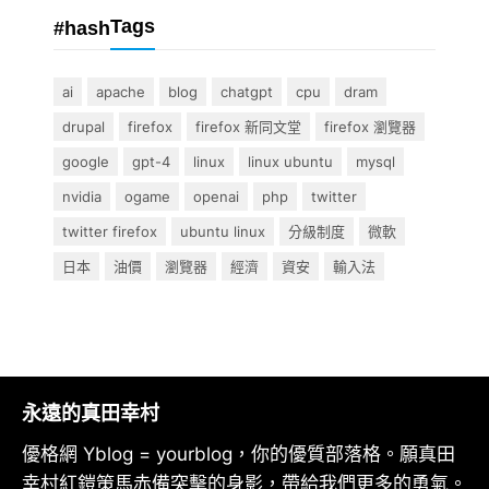
Tags
#hash
ai
apache
blog
chatgpt
cpu
dram
drupal
firefox
firefox 新同文堂
firefox 瀏覽器
google
gpt-4
linux
linux ubuntu
mysql
nvidia
ogame
openai
php
twitter
twitter firefox
ubuntu linux
分級制度
微軟
日本
油價
瀏覽器
經濟
資安
輸入法
永遠的真田幸村
優格網 Yblog = yourblog，你的優質部落格。願真田
幸村紅鎧策馬赤備突擊的身影，帶給我們更多的勇氣。