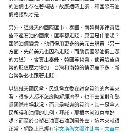
的油價也存在著補貼，故應適時上調，和國際石油
價格接軌才是。
另外，這幾天的國際匯市，泰國、南韓與菲律賓這
些不產石油的國家，匯率都走貶，原因是什麼呢？
國際油價變貴，他們得用更多的美元去購買（另一
方面，先前美元也因為走貶，而助長國際油價上漲
的力道），會賣出泰銖、韓圓等貨幣，使得這些貨
幣的貶值壓力增加。台灣和南韓的情況差不多，新
台幣勢必也跟著走貶。
以這幾天國民黨、民進黨立委在議會質詢的內容來
看，很多人都不怎麼瞭解經濟學，也不去面對和熟
悉國際市場狀況，而只是喊爽的質詢。其一是拿人
民所得和油價的比例，拜託，那根本就沒意義好
嗎？而至於台塑石油賣石油到國外去，這本來就很
正常，網路上已經有
宇文渙為文關注此事，文章中