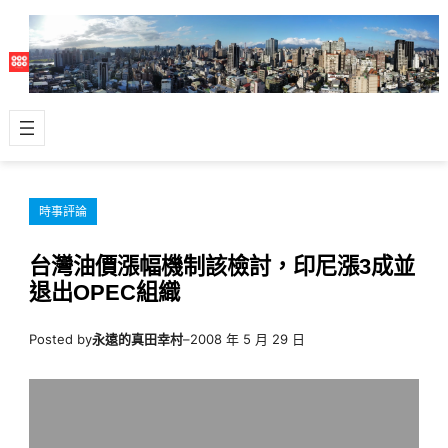
跳
至
主
要
內
容
時事評論
台灣油價漲幅機制該檢討，印尼漲3成並
退出OPEC組織
Posted by
永遠的真田幸村
–
2008 年 5 月 29 日