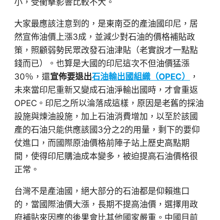
小，受衝擊影響比較不大。
大家最應該注意到的，是東南亞的產油國印尼，居
然宣佈油價上漲3成，並減少對石油的價格補貼政
策，照顧弱勢民眾改發石油津貼（老實說才一點點
錢而已）。也算是大國的印尼這次不但油價猛漲
30％，還
宣佈要退出
石油輸出國組織（OPEC）
，
未來當印尼重新又變成石油淨輸出國時，才會重返
OPEC。印尼之所以淪落成這樣，原因是老舊的採油
設施與煉油設施，加上石油消費增加，以至於該國
產的石油只能供應該國3分之2的用量，剩下的要仰
仗進口，而國際原油價格前陣子站上歷史高點期
間，使得印尼購油成本變多，被迫提高石油價格很
正常。
台灣不是產油國，絕大部分的石油都是仰賴進口
的，當國際油價大漲，長期不提高油價，選擇用政
府補貼來因應的後果會比其他國家嚴重。中國目前