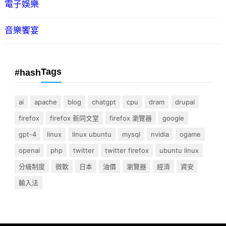
電子娛樂
音樂饗宴
Tags
#hash
ai
apache
blog
chatgpt
cpu
dram
drupal
firefox
firefox 新同文堂
firefox 瀏覽器
google
gpt-4
linux
linux ubuntu
mysql
nvidia
ogame
openai
php
twitter
twitter firefox
ubuntu linux
分級制度
微軟
日本
油價
瀏覽器
經濟
資安
輸入法