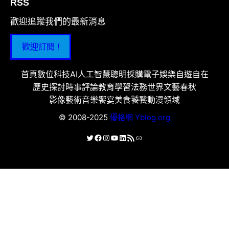
RSS
歡迎追蹤我們的最新消息
歡迎訂閱 !
首頁
數位科技
AI人工智慧
聰明採購
電子娛樂
自遊自在
歷史探討
時事評論
教育學習
法務世界
文藝春秋
影像藝術
音樂饗宴
美食饕餮
動漫領域
© 2008-2025
優格網 Yblog.org
X
Facebook
Instagram
YouTube
LinkedIn
RSS 資訊提供
連結