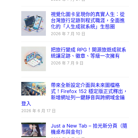
視覺化圖卡呈現你的真實人生：從
台灣旅行足跡到程式職涯，全面進
化的「人生成就系統」生態圈
2026 年 7 月 10 日
把旅行變成 RPG！開源旅遊成就系
統讓足跡、徽章、等級一次擁有
2026 年 7 月 9 日
帶來全新設定介面與未來圖檔格
式！Firefox 152 穩定版正式釋出，
新增網址列一鍵靜音與跨網域金鑰
登入
2026 年 6 月 17 日
Just a New Tab – 拾光新分頁（隨
機桌布與金句）