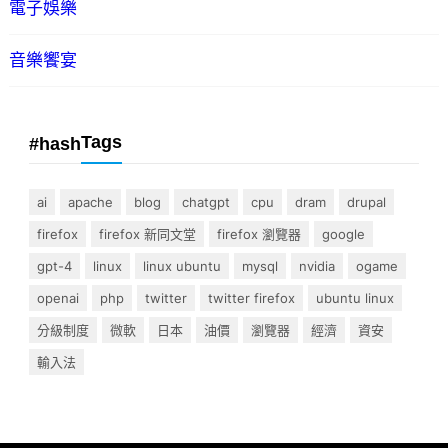
電子娛樂
音樂饗宴
Tags
#hash
ai
apache
blog
chatgpt
cpu
dram
drupal
firefox
firefox 新同文堂
firefox 瀏覽器
google
gpt-4
linux
linux ubuntu
mysql
nvidia
ogame
openai
php
twitter
twitter firefox
ubuntu linux
分級制度
微軟
日本
油價
瀏覽器
經濟
資安
輸入法