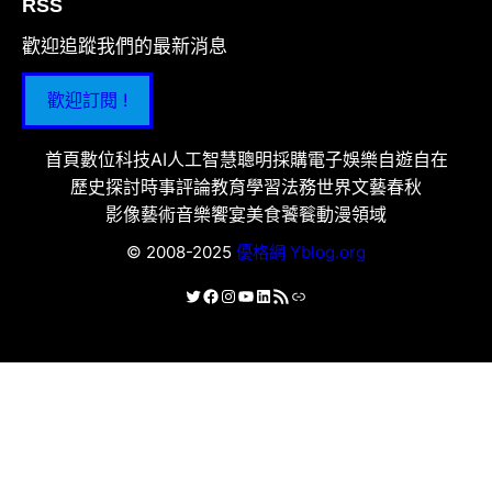
RSS
歡迎追蹤我們的最新消息
歡迎訂閱 !
首頁
數位科技
AI人工智慧
聰明採購
電子娛樂
自遊自在
歷史探討
時事評論
教育學習
法務世界
文藝春秋
影像藝術
音樂饗宴
美食饕餮
動漫領域
© 2008-2025
優格網 Yblog.org
X
Facebook
Instagram
YouTube
LinkedIn
RSS 資訊提供
連結