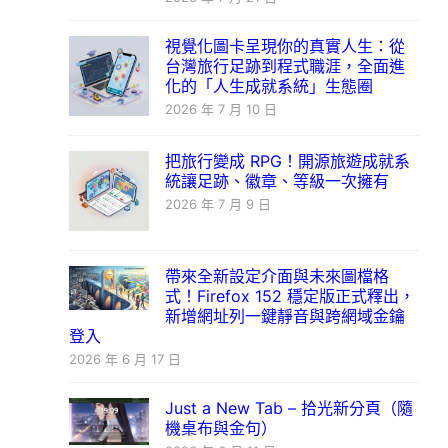
視覺化圖卡呈現你的真實人生：從
台灣旅行足跡到程式職涯，全面進
化的「人生成就系統」生態圈
2026 年 7 月 10 日
把旅行變成 RPG！開源旅遊成就系
統讓足跡、徽章、等級一次擁有
2026 年 7 月 9 日
帶來全新設定介面與未來圖檔格
式！Firefox 152 穩定版正式釋出，
新增網址列一鍵靜音與跨網域金鑰
登入
2026 年 6 月 17 日
Just a New Tab – 拾光新分頁（隨
機桌布與金句）