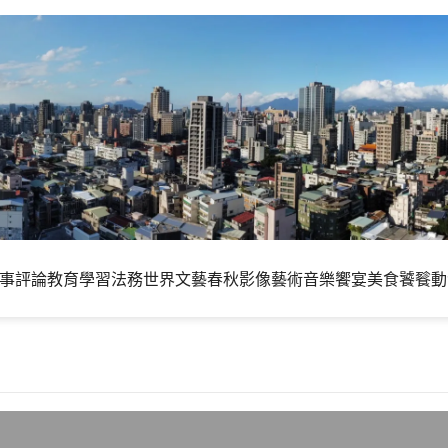
事評論
教育學習
法務世界
文藝春秋
影像藝術
音樂饗宴
美食饕餮
動
力