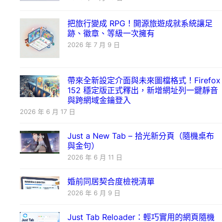
把旅行變成 RPG！開源旅遊成就系統讓足
跡、徽章、等級一次擁有
2026 年 7 月 9 日
帶來全新設定介面與未來圖檔格式！Firefox
152 穩定版正式釋出，新增網址列一鍵靜音
與跨網域金鑰登入
2026 年 6 月 17 日
Just a New Tab – 拾光新分頁（隨機桌布
與金句）
2026 年 6 月 11 日
婚前同居契合度檢視清單
2026 年 6 月 9 日
Just Tab Reloader：輕巧實用的網頁隨機