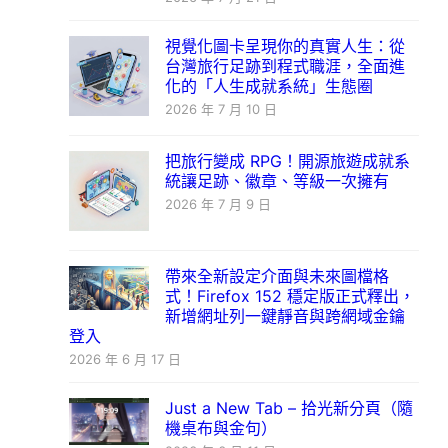
視覺化圖卡呈現你的真實人生：從
台灣旅行足跡到程式職涯，全面進
化的「人生成就系統」生態圈
2026 年 7 月 10 日
把旅行變成 RPG！開源旅遊成就系
統讓足跡、徽章、等級一次擁有
2026 年 7 月 9 日
帶來全新設定介面與未來圖檔格
式！Firefox 152 穩定版正式釋出，
新增網址列一鍵靜音與跨網域金鑰
登入
2026 年 6 月 17 日
Just a New Tab – 拾光新分頁（隨
機桌布與金句）