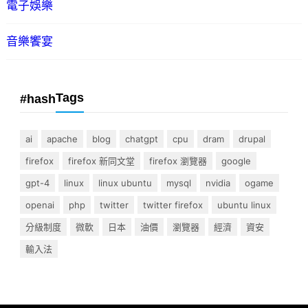
電子娛樂
音樂饗宴
Tags
#hash
ai
apache
blog
chatgpt
cpu
dram
drupal
firefox
firefox 新同文堂
firefox 瀏覽器
google
gpt-4
linux
linux ubuntu
mysql
nvidia
ogame
openai
php
twitter
twitter firefox
ubuntu linux
分級制度
微軟
日本
油價
瀏覽器
經濟
資安
輸入法