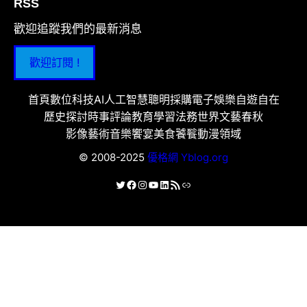
RSS
歡迎追蹤我們的最新消息
歡迎訂閱 !
首頁
數位科技
AI人工智慧
聰明採購
電子娛樂
自遊自在
歷史探討
時事評論
教育學習
法務世界
文藝春秋
影像藝術
音樂饗宴
美食饕餮
動漫領域
© 2008-2025
優格網 Yblog.org
X
Facebook
Instagram
YouTube
LinkedIn
RSS 資訊提供
連結