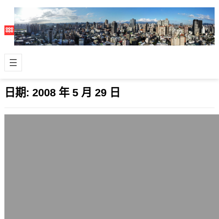
日期:
2008 年 5 月 29 日
台灣油價漲幅機制該檢討，印尼漲3成並
退出OPEC組織
2008 年 5 月 29 日
目前台灣的油價在全球仍相對偏低，這
次調漲的幅度算中等而已，如果按照浮
動油價機制，應該是雙週小漲或小跌一
點點，而…