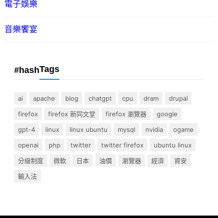
電子娛樂
音樂饗宴
Tags
#hash
ai
apache
blog
chatgpt
cpu
dram
drupal
firefox
firefox 新同文堂
firefox 瀏覽器
google
gpt-4
linux
linux ubuntu
mysql
nvidia
ogame
openai
php
twitter
twitter firefox
ubuntu linux
分級制度
微軟
日本
油價
瀏覽器
經濟
資安
輸入法