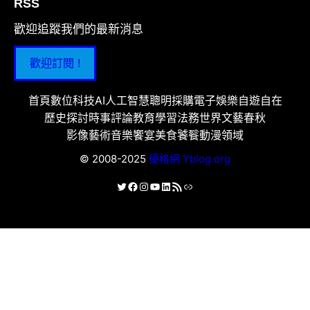
RSS
歡迎追蹤我們的最新消息
歡迎訂閱 !
首頁
數位科技
AI人工智慧
聰明採購
電子娛樂
自遊自在
歷史探討
時事評論
教育學習
法務世界
文藝春秋
影像藝術
音樂饗宴
美食饕餮
動漫領域
© 2008-2025
優格網 Yblog.org
X
Facebook
Instagram
YouTube
LinkedIn
RSS 資訊提供
連結