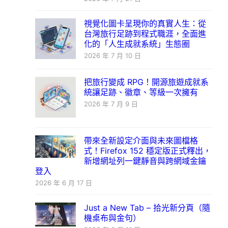
視覺化圖卡呈現你的真實人生：從
台灣旅行足跡到程式職涯，全面進
化的「人生成就系統」生態圈
2026 年 7 月 10 日
把旅行變成 RPG！開源旅遊成就系
統讓足跡、徽章、等級一次擁有
2026 年 7 月 9 日
帶來全新設定介面與未來圖檔格
式！Firefox 152 穩定版正式釋出，
新增網址列一鍵靜音與跨網域金鑰
登入
2026 年 6 月 17 日
Just a New Tab – 拾光新分頁（隨
機桌布與金句）