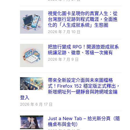
視覺化圖卡呈現你的真實人生：從
台灣旅行足跡到程式職涯，全面進
化的「人生成就系統」生態圈
2026 年 7 月 10 日
把旅行變成 RPG！開源旅遊成就系
統讓足跡、徽章、等級一次擁有
2026 年 7 月 9 日
帶來全新設定介面與未來圖檔格
式！Firefox 152 穩定版正式釋出，
新增網址列一鍵靜音與跨網域金鑰
登入
2026 年 6 月 17 日
Just a New Tab – 拾光新分頁（隨
機桌布與金句）