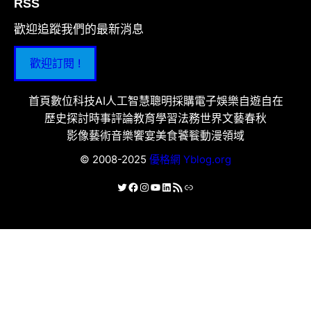
RSS
歡迎追蹤我們的最新消息
歡迎訂閱 !
首頁
數位科技
AI人工智慧
聰明採購
電子娛樂
自遊自在
歷史探討
時事評論
教育學習
法務世界
文藝春秋
影像藝術
音樂饗宴
美食饕餮
動漫領域
© 2008-2025
優格網 Yblog.org
X
Facebook
Instagram
YouTube
LinkedIn
RSS 資訊提供
連結