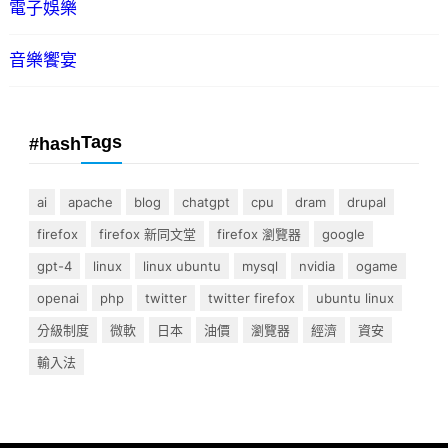
電子娛樂
音樂饗宴
Tags
#hash
ai
apache
blog
chatgpt
cpu
dram
drupal
firefox
firefox 新同文堂
firefox 瀏覽器
google
gpt-4
linux
linux ubuntu
mysql
nvidia
ogame
openai
php
twitter
twitter firefox
ubuntu linux
分級制度
微軟
日本
油價
瀏覽器
經濟
資安
輸入法