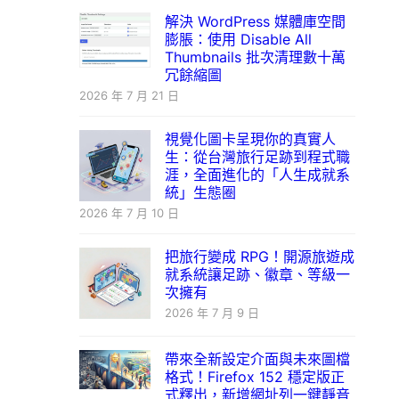
解決 WordPress 媒體庫空間
膨脹：使用 Disable All
Thumbnails 批次清理數十萬
冗餘縮圖
2026 年 7 月 21 日
視覺化圖卡呈現你的真實人
生：從台灣旅行足跡到程式職
涯，全面進化的「人生成就系
統」生態圈
2026 年 7 月 10 日
把旅行變成 RPG！開源旅遊成
就系統讓足跡、徽章、等級一
次擁有
2026 年 7 月 9 日
帶來全新設定介面與未來圖檔
格式！Firefox 152 穩定版正
式釋出，新增網址列一鍵靜音