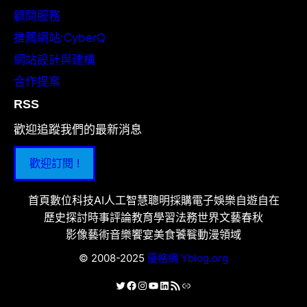
顧問服務
推薦網站:CyberQ
網站設計與建構
合作提案
RSS
歡迎追蹤我們的最新消息
歡迎訂閱 !
首頁
數位科技
AI人工智慧
聰明採購
電子娛樂
自遊自在
歷史探討
時事評論
教育學習
法務世界
文藝春秋
影像藝術
音樂饗宴
美食饕餮
動漫領域
© 2008-2025
優格網 Yblog.org
X
Facebook
Instagram
YouTube
LinkedIn
RSS 資訊提供
連結