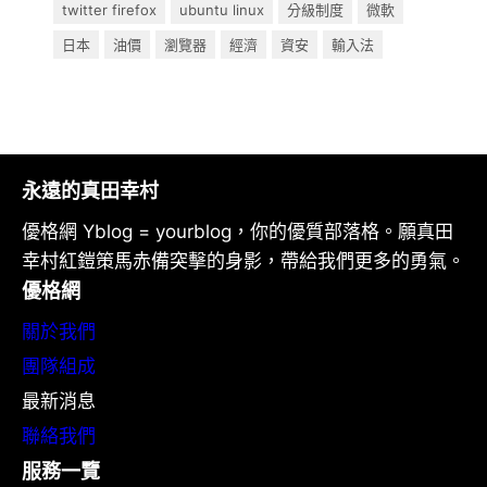
twitter firefox
ubuntu linux
分級制度
微軟
日本
油價
瀏覽器
經濟
資安
輸入法
永遠的真田幸村
優格網 Yblog = yourblog，你的優質部落格。願真田
幸村紅鎧策馬赤備突擊的身影，帶給我們更多的勇氣。
優格網
關於我們
團隊組成
最新消息
聯絡我們
服務一覽