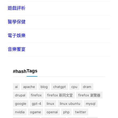
遊戲評析
醫學保健
電子娛樂
音樂饗宴
Tags
#hash
ai
apache
blog
chatgpt
cpu
dram
drupal
firefox
firefox 新同文堂
firefox 瀏覽器
google
gpt-4
linux
linux ubuntu
mysql
nvidia
ogame
openai
php
twitter