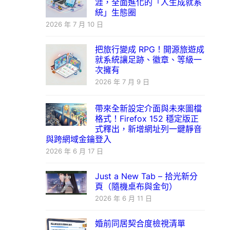
涯，全面進化的「人生成就系
統」生態圈
2026 年 7 月 10 日
把旅行變成 RPG！開源旅遊成
就系統讓足跡、徽章、等級一
次擁有
2026 年 7 月 9 日
帶來全新設定介面與未來圖檔
格式！Firefox 152 穩定版正
式釋出，新增網址列一鍵靜音
與跨網域金鑰登入
2026 年 6 月 17 日
Just a New Tab – 拾光新分
頁（隨機桌布與金句）
2026 年 6 月 11 日
婚前同居契合度檢視清單