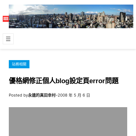
跳
至
主
要
內
容
站務相關
優格網修正個人blog設定頁error問題
Posted by
永遠的真田幸村
–
2008 年 5 月 6 日