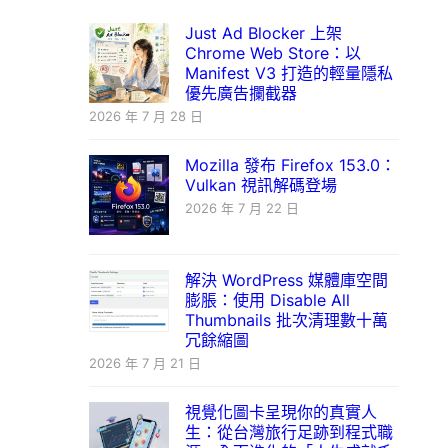
Just Ad Blocker 上架
Chrome Web Store：以
Manifest V3 打造的輕量隱私
優先廣告攔截器
2026 年 7 月 28 日
Mozilla 發布 Firefox 153.0：
Vulkan 視訊解碼登場
2026 年 7 月 22 日
解決 WordPress 媒體庫空間
膨脹：使用 Disable All
Thumbnails 批次清理數十萬
冗餘縮圖
2026 年 7 月 21 日
視覺化圖卡呈現你的真實人
生：從台灣旅行足跡到程式職