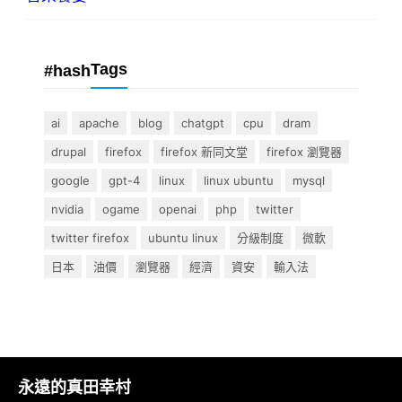
Tags
#hash
ai
apache
blog
chatgpt
cpu
dram
drupal
firefox
firefox 新同文堂
firefox 瀏覽器
google
gpt-4
linux
linux ubuntu
mysql
nvidia
ogame
openai
php
twitter
twitter firefox
ubuntu linux
分級制度
微軟
日本
油價
瀏覽器
經濟
資安
輸入法
永遠的真田幸村