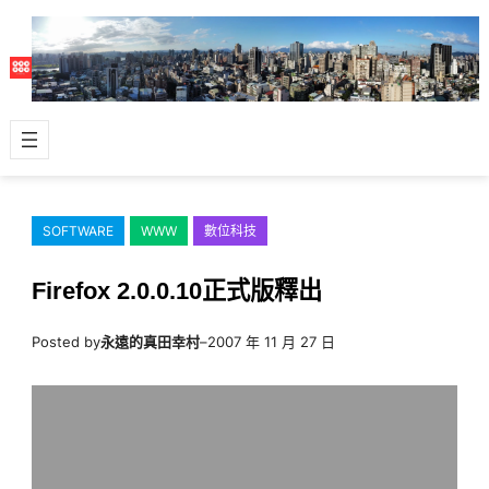
跳
至
主
要
內
容
SOFTWARE
WWW
數位科技
Firefox 2.0.0.10正式版釋出
Posted by
永遠的真田幸村
–
2007 年 11 月 27 日