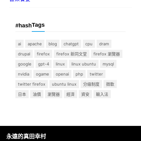
Tags
#hash
ai
apache
blog
chatgpt
cpu
dram
drupal
firefox
firefox 新同文堂
firefox 瀏覽器
google
gpt-4
linux
linux ubuntu
mysql
nvidia
ogame
openai
php
twitter
twitter firefox
ubuntu linux
分級制度
微軟
日本
油價
瀏覽器
經濟
資安
輸入法
永遠的真田幸村