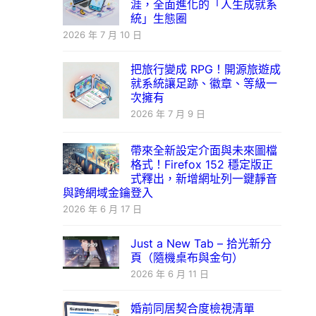
涯，全面進化的「人生成就系
統」生態圈
2026 年 7 月 10 日
把旅行變成 RPG！開源旅遊成
就系統讓足跡、徽章、等級一
次擁有
2026 年 7 月 9 日
帶來全新設定介面與未來圖檔
格式！Firefox 152 穩定版正
式釋出，新增網址列一鍵靜音
與跨網域金鑰登入
2026 年 6 月 17 日
Just a New Tab – 拾光新分
頁（隨機桌布與金句）
2026 年 6 月 11 日
婚前同居契合度檢視清單