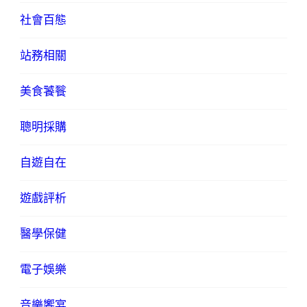
社會百態
站務相關
美食饕餮
聰明採購
自遊自在
遊戲評析
醫學保健
電子娛樂
音樂饗宴