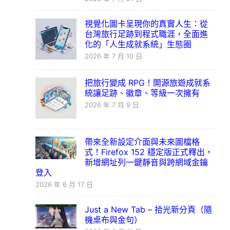
視覺化圖卡呈現你的真實人生：從
台灣旅行足跡到程式職涯，全面進
化的「人生成就系統」生態圈
2026 年 7 月 10 日
把旅行變成 RPG！開源旅遊成就系
統讓足跡、徽章、等級一次擁有
2026 年 7 月 9 日
帶來全新設定介面與未來圖檔格
式！Firefox 152 穩定版正式釋出，
新增網址列一鍵靜音與跨網域金鑰
登入
2026 年 6 月 17 日
Just a New Tab – 拾光新分頁（隨
機桌布與金句）