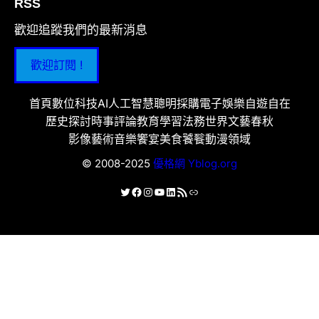
RSS
歡迎追蹤我們的最新消息
歡迎訂閱 !
首頁
數位科技
AI人工智慧
聰明採購
電子娛樂
自遊自在
歷史探討
時事評論
教育學習
法務世界
文藝春秋
影像藝術
音樂饗宴
美食饕餮
動漫領域
© 2008-2025
優格網 Yblog.org
X
Facebook
Instagram
YouTube
LinkedIn
RSS 資訊提供
連結