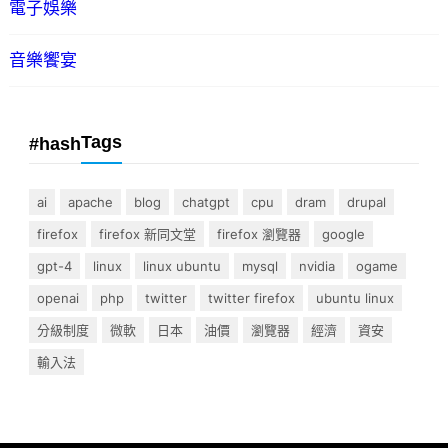
電子娛樂
音樂饗宴
Tags
#hash
ai
apache
blog
chatgpt
cpu
dram
drupal
firefox
firefox 新同文堂
firefox 瀏覽器
google
gpt-4
linux
linux ubuntu
mysql
nvidia
ogame
openai
php
twitter
twitter firefox
ubuntu linux
分級制度
微軟
日本
油價
瀏覽器
經濟
資安
輸入法