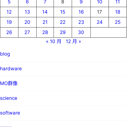
5
6
7
8
9
10
11
12
13
14
15
16
17
18
19
20
21
22
23
24
25
26
27
28
29
30
« 10 月
12 月 »
blog
hardware
MO群像
science
software