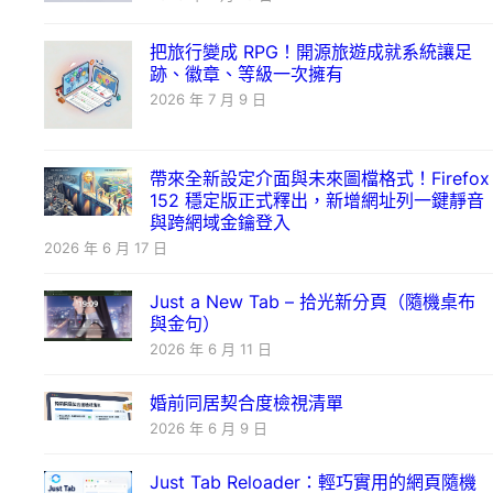
把旅行變成 RPG！開源旅遊成就系統讓足
跡、徽章、等級一次擁有
2026 年 7 月 9 日
帶來全新設定介面與未來圖檔格式！Firefox
152 穩定版正式釋出，新增網址列一鍵靜音
與跨網域金鑰登入
2026 年 6 月 17 日
Just a New Tab – 拾光新分頁（隨機桌布
與金句）
2026 年 6 月 11 日
婚前同居契合度檢視清單
2026 年 6 月 9 日
Just Tab Reloader：輕巧實用的網頁隨機