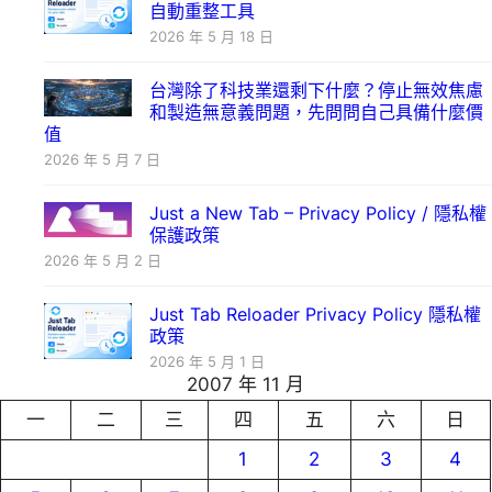
自動重整工具
2026 年 5 月 18 日
台灣除了科技業還剩下什麼？停止無效焦慮
和製造無意義問題，先問問自己具備什麼價
值
2026 年 5 月 7 日
Just a New Tab – Privacy Policy / 隱私權
保護政策
2026 年 5 月 2 日
Just Tab Reloader Privacy Policy 隱私權
政策
2026 年 5 月 1 日
2007 年 11 月
一
二
三
四
五
六
日
1
2
3
4