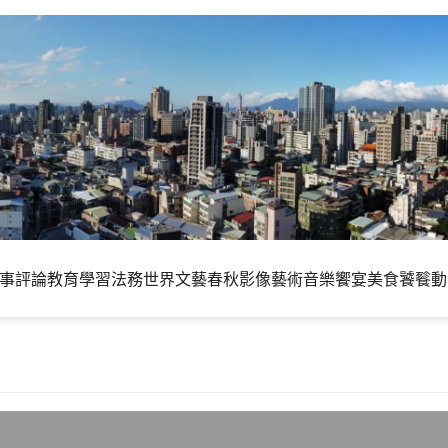
事評論
教育學習
法務世界
文藝春秋
影像藝術
音樂饗宴
美食饕餮
動
i頂先，Xbox 360拉近差距，PS3仍居末