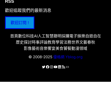
RSS
歡迎追蹤我們的最新消息
歡迎訂閱 !
首頁
數位科技
AI人工智慧
聰明採購
電子娛樂
自遊自在
歷史探討
時事評論
教育學習
法務世界
文藝春秋
影像藝術
音樂饗宴
美食饕餮
動漫領域
© 2008-2025
優格網 Yblog.org
X
Facebook
Instagram
YouTube
LinkedIn
RSS 資訊提供
連結