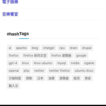
電子娛樂
音樂饗宴
Tags
#hash
ai
apache
blog
chatgpt
cpu
dram
drupal
firefox
firefox 新同文堂
firefox 瀏覽器
google
gpt-4
linux
linux ubuntu
mysql
nvidia
ogame
openai
php
twitter
twitter firefox
ubuntu linux
分級制度
微軟
日本
油價
瀏覽器
經濟
資安
輸入法