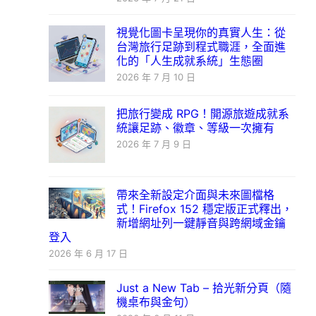
視覺化圖卡呈現你的真實人生：從
台灣旅行足跡到程式職涯，全面進
化的「人生成就系統」生態圈
2026 年 7 月 10 日
把旅行變成 RPG！開源旅遊成就系
統讓足跡、徽章、等級一次擁有
2026 年 7 月 9 日
帶來全新設定介面與未來圖檔格
式！Firefox 152 穩定版正式釋出，
新增網址列一鍵靜音與跨網域金鑰
登入
2026 年 6 月 17 日
Just a New Tab – 拾光新分頁（隨
機桌布與金句）