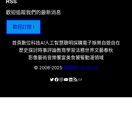
RSS
歡迎追蹤我們的最新消息
歡迎訂閱 !
首頁
數位科技
AI人工智慧
聰明採購
電子娛樂
自遊自在
歷史探討
時事評論
教育學習
法務世界
文藝春秋
影像藝術
音樂饗宴
美食饕餮
動漫領域
© 2008-2025
優格網 Yblog.org
X
Facebook
Instagram
YouTube
LinkedIn
RSS 資訊提供
連結