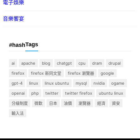
電子娛樂
音樂饗宴
Tags
#hash
ai
apache
blog
chatgpt
cpu
dram
drupal
firefox
firefox 新同文堂
firefox 瀏覽器
google
gpt-4
linux
linux ubuntu
mysql
nvidia
ogame
openai
php
twitter
twitter firefox
ubuntu linux
分級制度
微軟
日本
油價
瀏覽器
經濟
資安
輸入法