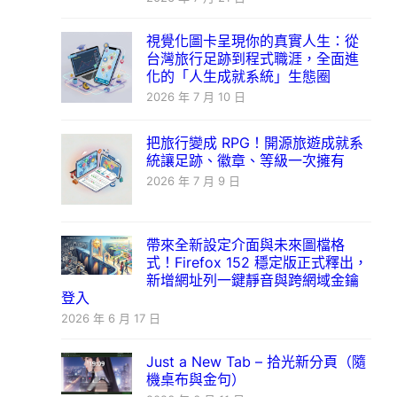
視覺化圖卡呈現你的真實人生：從
台灣旅行足跡到程式職涯，全面進
化的「人生成就系統」生態圈
2026 年 7 月 10 日
把旅行變成 RPG！開源旅遊成就系
統讓足跡、徽章、等級一次擁有
2026 年 7 月 9 日
帶來全新設定介面與未來圖檔格
式！Firefox 152 穩定版正式釋出，
新增網址列一鍵靜音與跨網域金鑰
登入
2026 年 6 月 17 日
Just a New Tab – 拾光新分頁（隨
機桌布與金句）