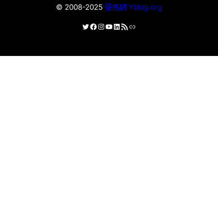
© 2008-2025
優格網 Yblog.org
X
Facebook
Instagram
YouTube
LinkedIn
RSS 資訊提供
連結