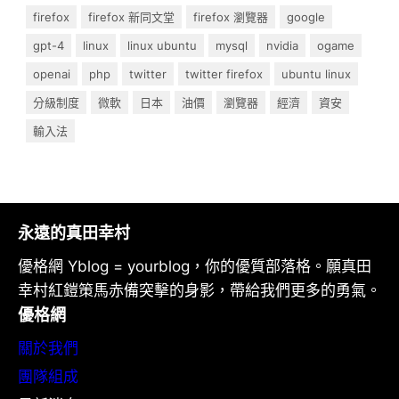
firefox
firefox 新同文堂
firefox 瀏覽器
google
gpt-4
linux
linux ubuntu
mysql
nvidia
ogame
openai
php
twitter
twitter firefox
ubuntu linux
分級制度
微軟
日本
油價
瀏覽器
經濟
資安
輸入法
永遠的真田幸村
優格網 Yblog = yourblog，你的優質部落格。願真田
幸村紅鎧策馬赤備突擊的身影，帶給我們更多的勇氣。
優格網
關於我們
團隊組成