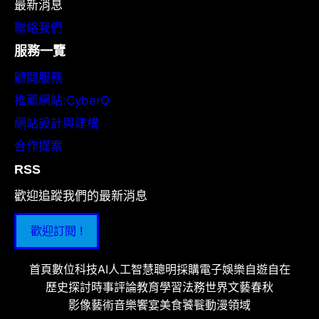
最新消息
聯絡我們
服務一覽
顧問服務
推薦網站:CyberQ
網站設計與建構
合作提案
RSS
歡迎追蹤我們的最新消息
歡迎訂閱 !
首頁
數位科技
AI人工智慧
聰明採購
電子娛樂
自遊自在
歷史探討
時事評論
教育學習
法務世界
文藝春秋
影像藝術
音樂饗宴
美食饕餮
動漫領域