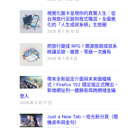
視覺化圖卡呈現你的真實人生：從
台灣旅行足跡到程式職涯，全面進
化的「人生成就系統」生態圈
2026 年 7 月 10 日
把旅行變成 RPG！開源旅遊成就系
統讓足跡、徽章、等級一次擁有
2026 年 7 月 9 日
帶來全新設定介面與未來圖檔格
式！Firefox 152 穩定版正式釋出，
新增網址列一鍵靜音與跨網域金鑰
登入
2026 年 6 月 17 日
Just a New Tab – 拾光新分頁（隨
機桌布與金句）