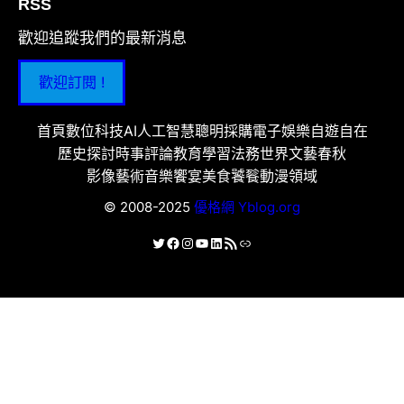
RSS
歡迎追蹤我們的最新消息
歡迎訂閱 !
首頁
數位科技
AI人工智慧
聰明採購
電子娛樂
自遊自在
歷史探討
時事評論
教育學習
法務世界
文藝春秋
影像藝術
音樂饗宴
美食饕餮
動漫領域
© 2008-2025
優格網 Yblog.org
X
Facebook
Instagram
YouTube
LinkedIn
RSS 資訊提供
連結