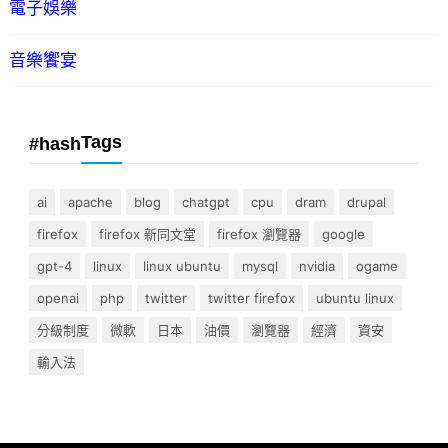
電子娛樂
音樂饗宴
Tags
#hash
ai
apache
blog
chatgpt
cpu
dram
drupal
firefox
firefox 新同文堂
firefox 瀏覽器
google
gpt-4
linux
linux ubuntu
mysql
nvidia
ogame
openai
php
twitter
twitter firefox
ubuntu linux
分級制度
微軟
日本
油價
瀏覽器
經濟
資安
輸入法