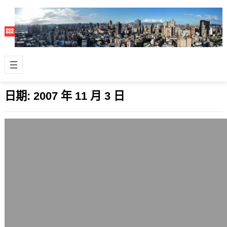
日期:
2007 年 11 月 3 日
Ubuntu的另類好處：降低中毒的風險，
幾乎不需要安裝防毒軟體
2007 年 11 月 3 日
最近蘋果電腦Apple的Mac OS有新的
木馬程式出現，偽裝成編碼器讓人下
載，顯示蘋果電腦用的人越來越多，才
會…