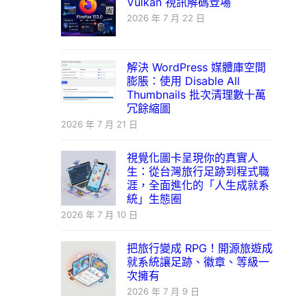
Vulkan 視訊解碼登場
2026 年 7 月 22 日
解決 WordPress 媒體庫空間
膨脹：使用 Disable All
Thumbnails 批次清理數十萬
冗餘縮圖
2026 年 7 月 21 日
視覺化圖卡呈現你的真實人
生：從台灣旅行足跡到程式職
涯，全面進化的「人生成就系
統」生態圈
2026 年 7 月 10 日
把旅行變成 RPG！開源旅遊成
就系統讓足跡、徽章、等級一
次擁有
2026 年 7 月 9 日