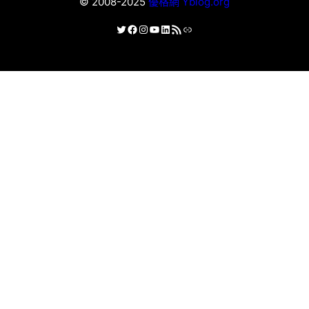
© 2008-2025
優格網 Yblog.org
X
Facebook
Instagram
YouTube
LinkedIn
RSS 資訊提供
連結