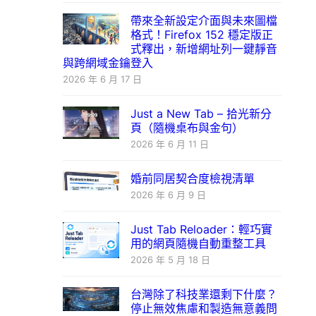
帶來全新設定介面與未來圖檔
格式！Firefox 152 穩定版正
式釋出，新增網址列一鍵靜音
與跨網域金鑰登入
2026 年 6 月 17 日
Just a New Tab – 拾光新分
頁（隨機桌布與金句）
2026 年 6 月 11 日
婚前同居契合度檢視清單
2026 年 6 月 9 日
Just Tab Reloader：輕巧實
用的網頁隨機自動重整工具
2026 年 5 月 18 日
台灣除了科技業還剩下什麼？
停止無效焦慮和製造無意義問