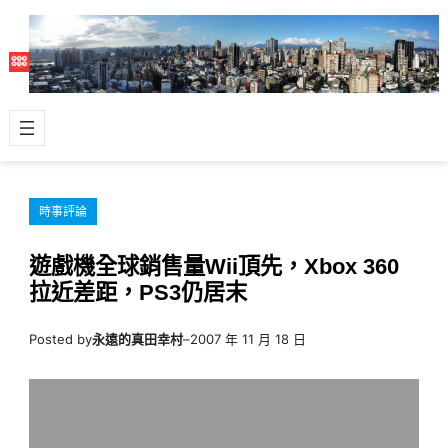
跳
至
主
要
內
容
時事評論
遊戲機全球銷售量Wii頂先，Xbox 360
拉近差距，PS3仍居末
Posted by
永遠的真田幸村
–
2007 年 11 月 18 日