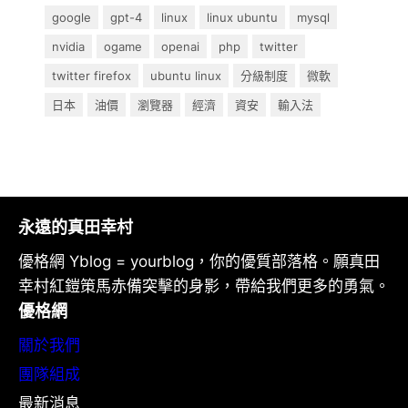
google
gpt-4
linux
linux ubuntu
mysql
nvidia
ogame
openai
php
twitter
twitter firefox
ubuntu linux
分級制度
微軟
日本
油價
瀏覽器
經濟
資安
輸入法
永遠的真田幸村
優格網 Yblog = yourblog，你的優質部落格。願真田
幸村紅鎧策馬赤備突擊的身影，帶給我們更多的勇氣。
優格網
關於我們
團隊組成
最新消息