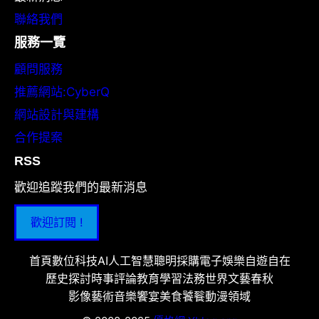
聯絡我們
服務一覽
顧問服務
推薦網站:CyberQ
網站設計與建構
合作提案
RSS
歡迎追蹤我們的最新消息
歡迎訂閱 !
首頁
數位科技
AI人工智慧
聰明採購
電子娛樂
自遊自在
歷史探討
時事評論
教育學習
法務世界
文藝春秋
影像藝術
音樂饗宴
美食饕餮
動漫領域