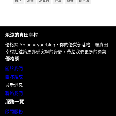
日本
油價
瀏覽器
經濟
資安
輸入法
永遠的真田幸村
優格網 Yblog = yourblog，你的優質部落格。願真田
幸村紅鎧策馬赤備突擊的身影，帶給我們更多的勇氣。
優格網
關於我們
團隊組成
最新消息
聯絡我們
服務一覽
顧問服務