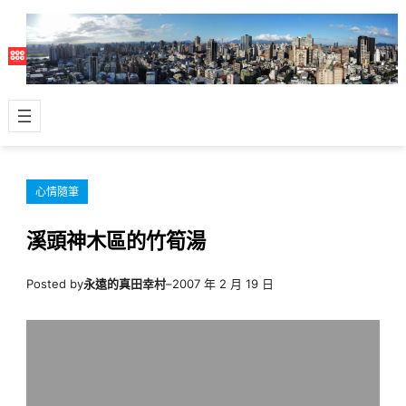
跳
至
主
要
內
容
心情隨筆
溪頭神木區的竹筍湯
Posted by
永遠的真田幸村
–
2007 年 2 月 19 日