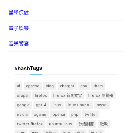
醫學保健
電子娛樂
音樂饗宴
Tags
#hash
ai
apache
blog
chatgpt
cpu
dram
drupal
firefox
firefox 新同文堂
firefox 瀏覽器
google
gpt-4
linux
linux ubuntu
mysql
nvidia
ogame
openai
php
twitter
twitter firefox
ubuntu linux
分級制度
微軟