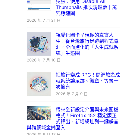
膨脹：使用 Disable All
Thumbnails 批次清理數十萬
冗餘縮圖
2026 年 7 月 21 日
視覺化圖卡呈現你的真實人
生：從台灣旅行足跡到程式職
涯，全面進化的「人生成就系
統」生態圈
2026 年 7 月 10 日
把旅行變成 RPG！開源旅遊成
就系統讓足跡、徽章、等級一
次擁有
2026 年 7 月 9 日
帶來全新設定介面與未來圖檔
格式！Firefox 152 穩定版正
式釋出，新增網址列一鍵靜音
與跨網域金鑰登入
2026 年 6 月 17 日