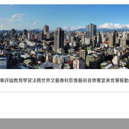
事評論
教育學習
法務世界
文藝春秋
影像藝術
音樂饗宴
美食饕餮
動