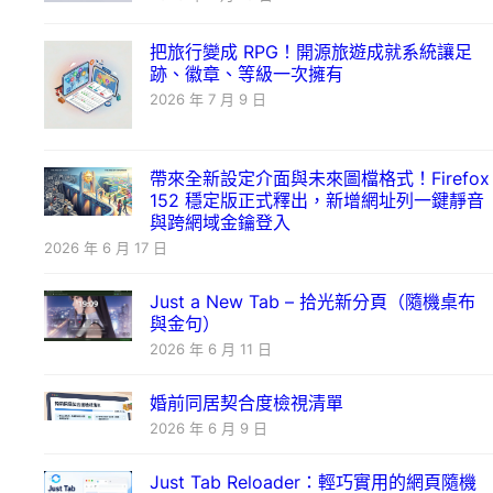
把旅行變成 RPG！開源旅遊成就系統讓足
跡、徽章、等級一次擁有
2026 年 7 月 9 日
帶來全新設定介面與未來圖檔格式！Firefox
152 穩定版正式釋出，新增網址列一鍵靜音
與跨網域金鑰登入
2026 年 6 月 17 日
Just a New Tab – 拾光新分頁（隨機桌布
與金句）
2026 年 6 月 11 日
婚前同居契合度檢視清單
2026 年 6 月 9 日
Just Tab Reloader：輕巧實用的網頁隨機