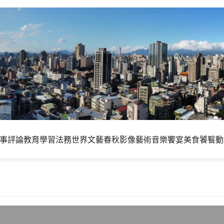
事評論
教育學習
法務世界
文藝春秋
影像藝術
音樂饗宴
美食饕餮
動
 正式版釋出