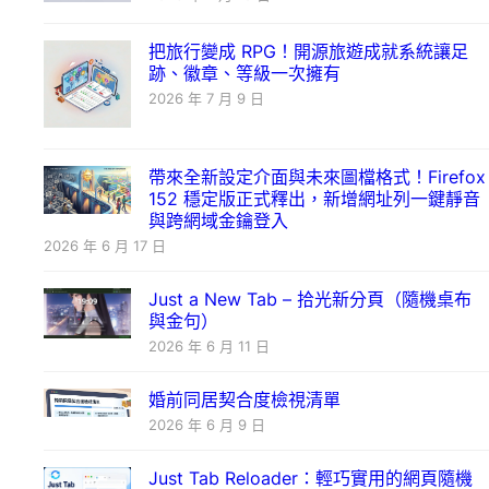
把旅行變成 RPG！開源旅遊成就系統讓足
跡、徽章、等級一次擁有
2026 年 7 月 9 日
帶來全新設定介面與未來圖檔格式！Firefox
152 穩定版正式釋出，新增網址列一鍵靜音
與跨網域金鑰登入
2026 年 6 月 17 日
Just a New Tab – 拾光新分頁（隨機桌布
與金句）
2026 年 6 月 11 日
婚前同居契合度檢視清單
2026 年 6 月 9 日
Just Tab Reloader：輕巧實用的網頁隨機