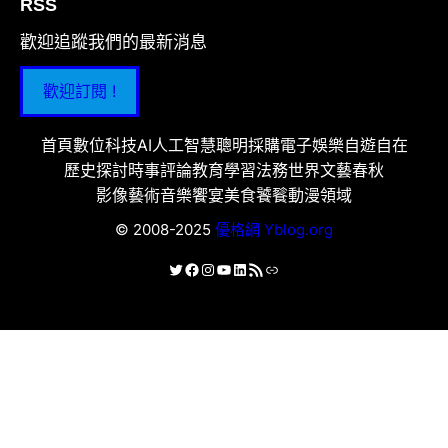
RSS
歡迎追蹤我們的最新消息
歡迎訂閱 !
首頁
數位科技
AI人工智慧
聰明採購
電子娛樂
自遊自在
歷史探討
時事評論
教育學習
法務世界
文藝春秋
影像藝術
音樂饗宴
美食饕餮
動漫領域
© 2008-2025
優格網 Yblog.org
X
Facebook
Instagram
YouTube
LinkedIn
RSS 資訊提供
連結