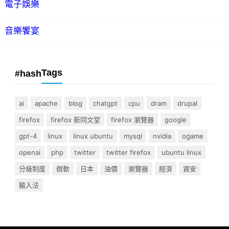
電子娛樂
音樂饗宴
Tags
#hash
ai
apache
blog
chatgpt
cpu
dram
drupal
firefox
firefox 新同文堂
firefox 瀏覽器
google
gpt-4
linux
linux ubuntu
mysql
nvidia
ogame
openai
php
twitter
twitter firefox
ubuntu linux
分級制度
微軟
日本
油價
瀏覽器
經濟
資安
輸入法