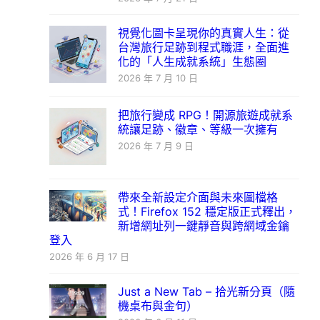
視覺化圖卡呈現你的真實人生：從
台灣旅行足跡到程式職涯，全面進
化的「人生成就系統」生態圈
2026 年 7 月 10 日
把旅行變成 RPG！開源旅遊成就系
統讓足跡、徽章、等級一次擁有
2026 年 7 月 9 日
帶來全新設定介面與未來圖檔格
式！Firefox 152 穩定版正式釋出，
新增網址列一鍵靜音與跨網域金鑰
登入
2026 年 6 月 17 日
Just a New Tab – 拾光新分頁（隨
機桌布與金句）