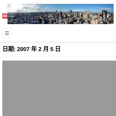
日期:
2007 年 2 月 5 日
去蔣介石化
2007 年 2 月 5 日
去蔣介石化其實不需要太誇張，CKS機
場改名為桃園機場算滿ok的。再來是把
營區的蔣介石雕像搬走，這是個舊時代
的圖…