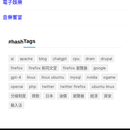
電子娛樂
音樂饗宴
Tags
#hash
ai
apache
blog
chatgpt
cpu
dram
drupal
firefox
firefox 新同文堂
firefox 瀏覽器
google
gpt-4
linux
linux ubuntu
mysql
nvidia
ogame
openai
php
twitter
twitter firefox
ubuntu linux
分級制度
微軟
日本
油價
瀏覽器
經濟
資安
輸入法