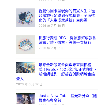
視覺化圖卡呈現你的真實人生：從
台灣旅行足跡到程式職涯，全面進
化的「人生成就系統」生態圈
2026 年 7 月 10 日
把旅行變成 RPG！開源旅遊成就系
統讓足跡、徽章、等級一次擁有
2026 年 7 月 9 日
帶來全新設定介面與未來圖檔格
式！Firefox 152 穩定版正式釋出，
新增網址列一鍵靜音與跨網域金鑰
登入
2026 年 6 月 17 日
Just a New Tab – 拾光新分頁（隨
機桌布與金句）