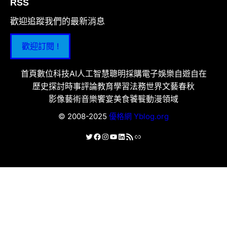
RSS
歡迎追蹤我們的最新消息
歡迎訂閱 !
首頁
數位科技
AI人工智慧
聰明採購
電子娛樂
自遊自在
歷史探討
時事評論
教育學習
法務世界
文藝春秋
影像藝術
音樂饗宴
美食饕餮
動漫領域
© 2008-2025
優格網 Yblog.org
X
Facebook
Instagram
YouTube
LinkedIn
RSS 資訊提供
連結