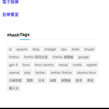
電子娛樂
音樂饗宴
Tags
#hash
ai
apache
blog
chatgpt
cpu
dram
drupal
firefox
firefox 新同文堂
firefox 瀏覽器
google
gpt-4
linux
linux ubuntu
mysql
nvidia
ogame
openai
php
twitter
twitter firefox
ubuntu linux
分級制度
微軟
日本
油價
瀏覽器
經濟
資安
輸入法