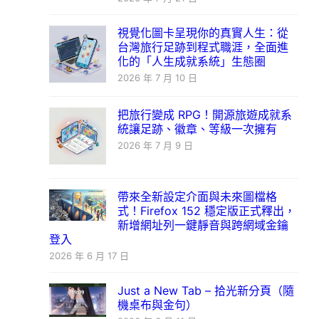
視覺化圖卡呈現你的真實人生：從
台灣旅行足跡到程式職涯，全面進
化的「人生成就系統」生態圈
2026 年 7 月 10 日
把旅行變成 RPG！開源旅遊成就系
統讓足跡、徽章、等級一次擁有
2026 年 7 月 9 日
帶來全新設定介面與未來圖檔格
式！Firefox 152 穩定版正式釋出，
新增網址列一鍵靜音與跨網域金鑰
登入
2026 年 6 月 17 日
Just a New Tab – 拾光新分頁（隨
機桌布與金句）