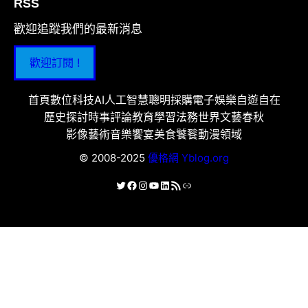
RSS
歡迎追蹤我們的最新消息
歡迎訂閱 !
首頁
數位科技
AI人工智慧
聰明採購
電子娛樂
自遊自在
歷史探討
時事評論
教育學習
法務世界
文藝春秋
影像藝術
音樂饗宴
美食饕餮
動漫領域
© 2008-2025
優格網 Yblog.org
X
Facebook
Instagram
YouTube
LinkedIn
RSS 資訊提供
連結