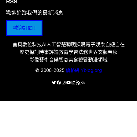
RSS
歡迎追蹤我們的最新消息
歡迎訂閱 !
首頁
數位科技
AI人工智慧
聰明採購
電子娛樂
自遊自在
歷史探討
時事評論
教育學習
法務世界
文藝春秋
影像藝術
音樂饗宴
美食饕餮
動漫領域
© 2008-2025
優格網 Yblog.org
X
Facebook
Instagram
YouTube
LinkedIn
RSS 資訊提供
連結