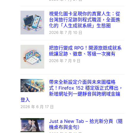
視覺化圖卡呈現你的真實人生：從
台灣旅行足跡到程式職涯，全面進
化的「人生成就系統」生態圈
2026 年 7 月 10 日
把旅行變成 RPG！開源旅遊成就系
統讓足跡、徽章、等級一次擁有
2026 年 7 月 9 日
帶來全新設定介面與未來圖檔格
式！Firefox 152 穩定版正式釋出，
新增網址列一鍵靜音與跨網域金鑰
登入
2026 年 6 月 17 日
Just a New Tab – 拾光新分頁（隨
機桌布與金句）