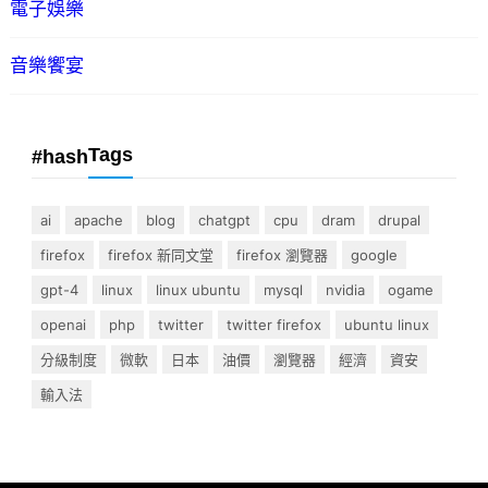
電子娛樂
音樂饗宴
Tags
#hash
ai
apache
blog
chatgpt
cpu
dram
drupal
firefox
firefox 新同文堂
firefox 瀏覽器
google
gpt-4
linux
linux ubuntu
mysql
nvidia
ogame
openai
php
twitter
twitter firefox
ubuntu linux
分級制度
微軟
日本
油價
瀏覽器
經濟
資安
輸入法