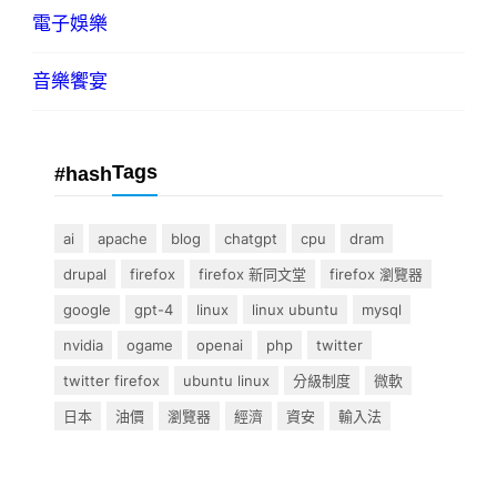
電子娛樂
音樂饗宴
Tags
#hash
ai
apache
blog
chatgpt
cpu
dram
drupal
firefox
firefox 新同文堂
firefox 瀏覽器
google
gpt-4
linux
linux ubuntu
mysql
nvidia
ogame
openai
php
twitter
twitter firefox
ubuntu linux
分級制度
微軟
日本
油價
瀏覽器
經濟
資安
輸入法