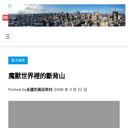
跳
至
主
要
內
容
電子娛樂
魔獸世界裡的斷背山
Posted by
永遠的真田幸村
–
2006 年 3 月 22 日