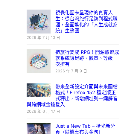
視覺化圖卡呈現你的真實人
生：從台灣旅行足跡到程式職
涯，全面進化的「人生成就系
統」生態圈
2026 年 7 月 10 日
把旅行變成 RPG！開源旅遊成
就系統讓足跡、徽章、等級一
次擁有
2026 年 7 月 9 日
帶來全新設定介面與未來圖檔
格式！Firefox 152 穩定版正
式釋出，新增網址列一鍵靜音
與跨網域金鑰登入
2026 年 6 月 17 日
Just a New Tab – 拾光新分
頁（隨機桌布與金句）