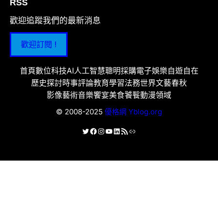
RSS
歡迎追蹤我們的最新消息
歡迎訂閱 !
首頁
數位科技
AI人工智慧
聰明採購
電子娛樂
自遊自在
歷史探討
時事評論
教育學習
法務世界
文藝春秋
影像藝術
音樂饗宴
美食饕餮
動漫領域
© 2008-2025
優格網 Yblog.org
X
Facebook
Instagram
YouTube
LinkedIn
RSS 資訊提供
連結