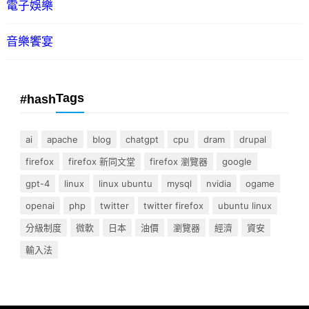
電子娛樂
音樂饗宴
Tags
#hash
ai
apache
blog
chatgpt
cpu
dram
drupal
firefox
firefox 新同文堂
firefox 瀏覽器
google
gpt-4
linux
linux ubuntu
mysql
nvidia
ogame
openai
php
twitter
twitter firefox
ubuntu linux
分級制度
微軟
日本
油價
瀏覽器
經濟
資安
輸入法