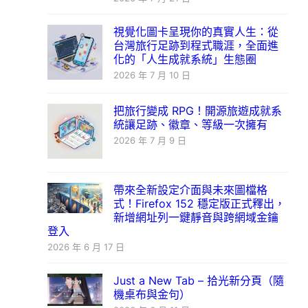
視覺化圖卡呈現你的真實人生：從
台灣旅行足跡到程式職涯，全面進
化的「人生成就系統」生態圈
2026 年 7 月 10 日
把旅行變成 RPG！開源旅遊成就系
統讓足跡、徽章、等級一次擁有
2026 年 7 月 9 日
帶來全新設定介面與未來圖檔格
式！Firefox 152 穩定版正式釋出，
新增網址列一鍵靜音與跨網域金鑰
登入
2026 年 6 月 17 日
Just a New Tab – 拾光新分頁（隨
機桌布與金句）