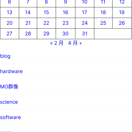
6
7
8
9
10
11
12
13
14
15
16
17
18
19
20
21
22
23
24
25
26
27
28
29
30
31
« 2 月
4 月 »
blog
hardware
MO群像
science
software