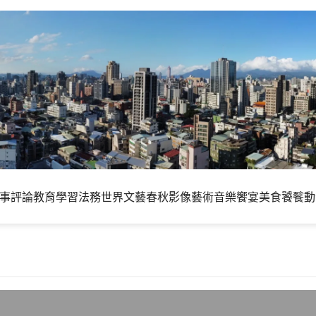
事評論
教育學習
法務世界
文藝春秋
影像藝術
音樂饗宴
美食饕餮
動
essenger更新版本8.0.0566