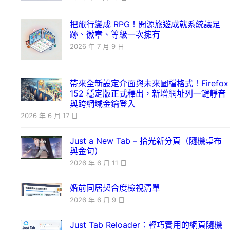
把旅行變成 RPG！開源旅遊成就系統讓足
跡、徽章、等級一次擁有
2026 年 7 月 9 日
帶來全新設定介面與未來圖檔格式！Firefox
152 穩定版正式釋出，新增網址列一鍵靜音
與跨網域金鑰登入
2026 年 6 月 17 日
Just a New Tab – 拾光新分頁（隨機桌布
與金句）
2026 年 6 月 11 日
婚前同居契合度檢視清單
2026 年 6 月 9 日
Just Tab Reloader：輕巧實用的網頁隨機