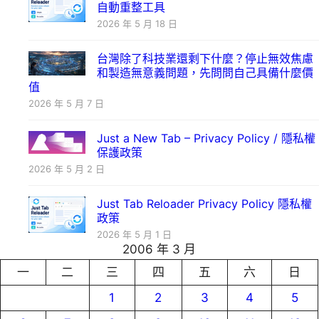
自動重整工具
2026 年 5 月 18 日
台灣除了科技業還剩下什麼？停止無效焦慮
和製造無意義問題，先問問自己具備什麼價
值
2026 年 5 月 7 日
Just a New Tab – Privacy Policy / 隱私權
保護政策
2026 年 5 月 2 日
Just Tab Reloader Privacy Policy 隱私權
政策
2026 年 5 月 1 日
2006 年 3 月
一
二
三
四
五
六
日
1
2
3
4
5