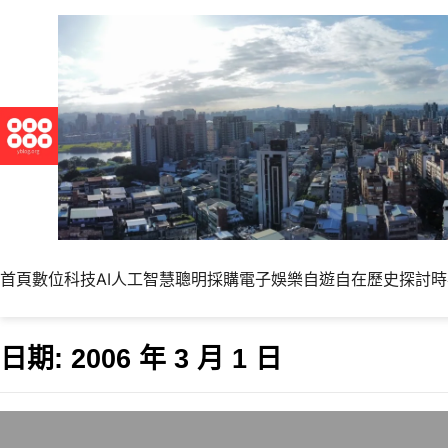
首頁
數位科技
AI人工智慧
聰明採購
電子娛樂
自遊自在
歷史探討
時
日期:
2006 年 3 月 1 日
Windows Live M