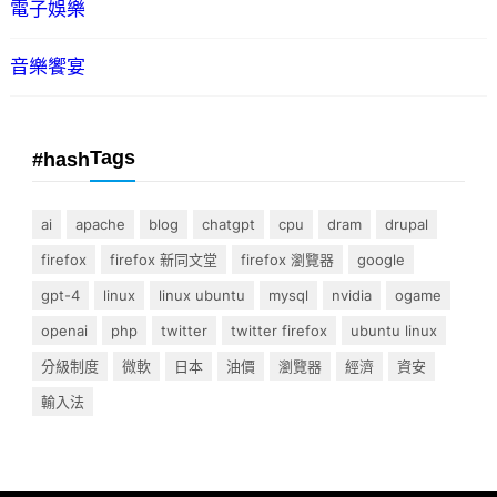
電子娛樂
音樂饗宴
Tags
#hash
ai
apache
blog
chatgpt
cpu
dram
drupal
firefox
firefox 新同文堂
firefox 瀏覽器
google
gpt-4
linux
linux ubuntu
mysql
nvidia
ogame
openai
php
twitter
twitter firefox
ubuntu linux
分級制度
微軟
日本
油價
瀏覽器
經濟
資安
輸入法