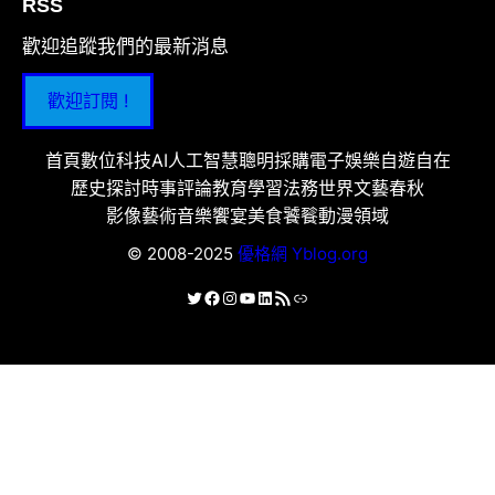
RSS
歡迎追蹤我們的最新消息
歡迎訂閱 !
首頁
數位科技
AI人工智慧
聰明採購
電子娛樂
自遊自在
歷史探討
時事評論
教育學習
法務世界
文藝春秋
影像藝術
音樂饗宴
美食饕餮
動漫領域
© 2008-2025
優格網 Yblog.org
X
Facebook
Instagram
YouTube
LinkedIn
RSS 資訊提供
連結