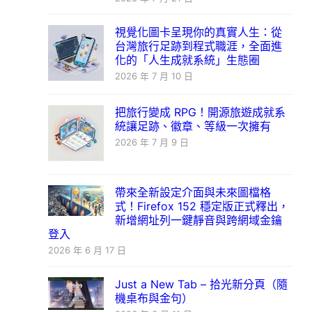
視覺化圖卡呈現你的真實人生：從
台灣旅行足跡到程式職涯，全面進
化的「人生成就系統」生態圈
2026 年 7 月 10 日
把旅行變成 RPG！開源旅遊成就系
統讓足跡、徽章、等級一次擁有
2026 年 7 月 9 日
帶來全新設定介面與未來圖檔格
式！Firefox 152 穩定版正式釋出，
新增網址列一鍵靜音與跨網域金鑰
登入
2026 年 6 月 17 日
Just a New Tab – 拾光新分頁（隨
機桌布與金句）