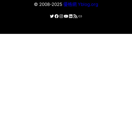
© 2008-2025
優格網 Yblog.org
X
Facebook
Instagram
YouTube
LinkedIn
RSS 資訊提供
連結