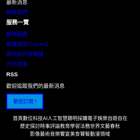
最新消息
聯絡我們
服務一覽
顧問服務
推薦網站:CyberQ
網站設計與建構
合作提案
RSS
歡迎追蹤我們的最新消息
歡迎訂閱 !
首頁
數位科技
AI人工智慧
聰明採購
電子娛樂
自遊自在
歷史探討
時事評論
教育學習
法務世界
文藝春秋
影像藝術
音樂饗宴
美食饕餮
動漫領域