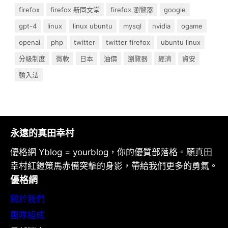
firefox
firefox 新同文堂
firefox 瀏覽器
google
gpt-4
linux
linux ubuntu
mysql
nvidia
ogame
openai
php
twitter
twitter firefox
ubuntu linux
分級制度
微軟
日本
油價
瀏覽器
經濟
資安
輸入法
永遠的真田幸村
優格網 Yblog = yourblog，你的優質部落格。願真田
幸村紅鎧策馬赤備突擊的身影，帶給我們更多的勇氣。
優格網
關於我們
團隊組成