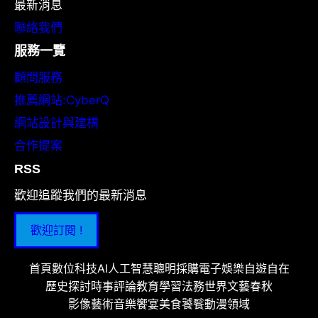
最新消息
聯絡我們
服務一覽
顧問服務
推薦網站:CyberQ
網站設計與建構
合作提案
RSS
歡迎追蹤我們的最新消息
歡迎訂閱 !
首頁
數位科技
AI人工智慧
聰明採購
電子娛樂
自遊自在
歷史探討
時事評論
教育學習
法務世界
文藝春秋
影像藝術
音樂饗宴
美食饕餮
動漫領域