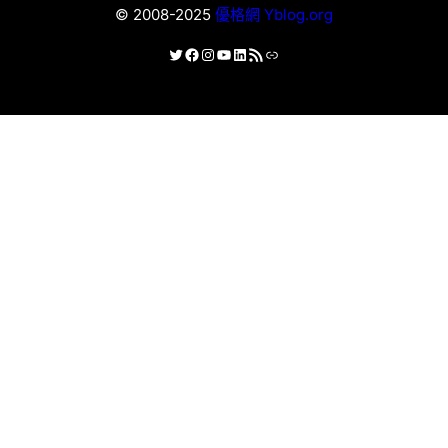
© 2008-2025
優格網 Yblog.org
X
Facebook
Instagram
YouTube
LinkedIn
RSS 資訊提供
連結