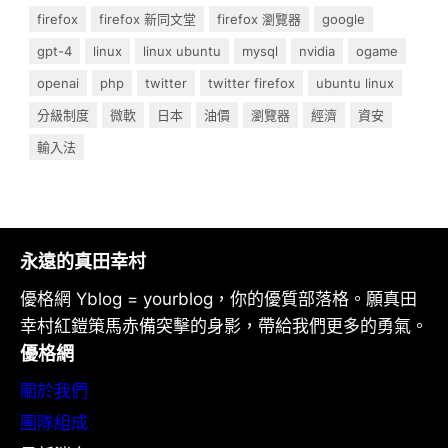
firefox
firefox 新同文堂
firefox 瀏覽器
google
gpt-4
linux
linux ubuntu
mysql
nvidia
ogame
openai
php
twitter
twitter firefox
ubuntu linux
分級制度
微軟
日本
油價
瀏覽器
經濟
資安
輸入法
永遠的真田幸村
優格網 Yblog = yourblog，你的優質部落格。願真田
幸村紅鎧策馬赤備突擊的身影，帶給我們更多的勇氣。
優格網
關於我們
團隊組成