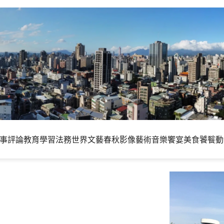
事評論
教育學習
法務世界
文藝春秋
影像藝術
音樂饗宴
美食饕餮
動