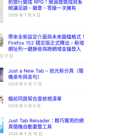
把旅行變成 RPG！開源旅遊成就系
統讓足跡、徽章、等級一次擁有
2026 年 7 月 9 日
帶來全新設定介面與未來圖檔格式！
Firefox 152 穩定版正式釋出，新增
網址列一鍵靜音與跨網域金鑰登入
月 17 日
Just a New Tab – 拾光新分頁（隨
機桌布與金句）
2026 年 6 月 11 日
婚前同居契合度檢視清單
2026 年 6 月 9 日
Just Tab Reloader：輕巧實用的網
頁隨機自動重整工具
2026 年 5 月 18 日