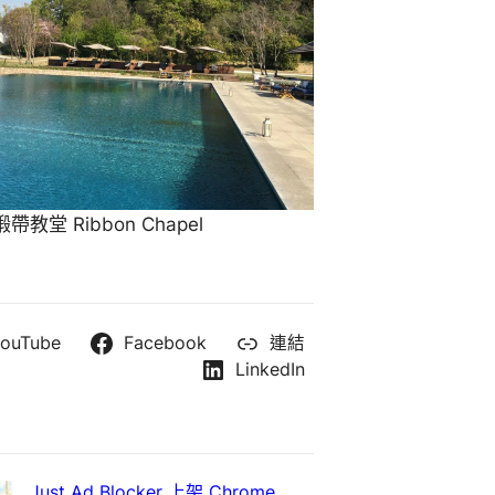
教堂 Ribbon Chapel
ouTube
Facebook
連結
LinkedIn
Just Ad Blocker 上架 Chrome