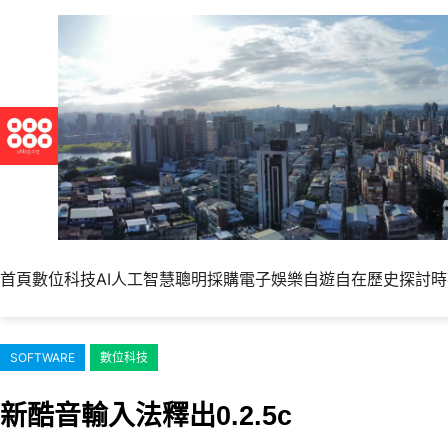
跳
至
主
要
內
容
首頁
數位科技
AI人工智慧
聰明採購
電子娛樂
自遊自在
歷史探討
時
SOFTWARE
數位科技
新酷音輸入法釋出0.2.5c