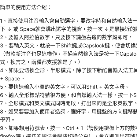
簡單的使用方法介紹：
1、直接使用注音輸入會自動選字，要改字時和自然輸入法
下 ↓ 或 Space就會跳出選字的視窗，按一次 ↓是最接近
2、要輸入阿拉伯數字，只要按下鍵盤右邊的數字鍵即可。
3、要輸入英文，就按一下Shift鍵或Capslock鍵，便
（微軟新注音也是這樣作，不過自然輸入法是按一下Capsl
式，換言之，兩種都支援就是了。）
4、如果要切換全形、半形模式，除了按下新酷音輸入法工具列
+ Space。
5、要快速輸入小寫的英文字，可以用Shift + 英文字母。
6、輸入全形標點符號很方便，和自然輸入法一樣，按一下Shi
7、全形模式和英文模式同時開啟，打出來的是全形英數字
8、如果要要加入使用者造詞，選好字，用鍵盤的方向鍵移動游
學習。
9、如果想用符號表，按一下Ctrl + 1（請使用鍵盤上方
firefox時，這樣的按法會變成切換分頁），會立即叫出符