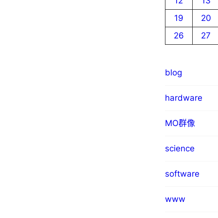
12
13
19
20
26
27
blog
hardware
MO群像
science
software
www