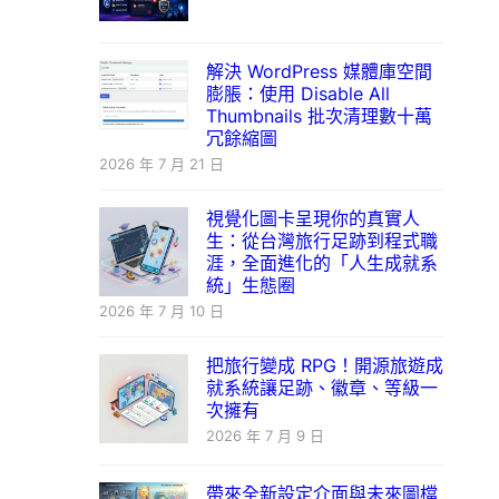
解決 WordPress 媒體庫空間
膨脹：使用 Disable All
Thumbnails 批次清理數十萬
冗餘縮圖
2026 年 7 月 21 日
視覺化圖卡呈現你的真實人
生：從台灣旅行足跡到程式職
涯，全面進化的「人生成就系
統」生態圈
2026 年 7 月 10 日
把旅行變成 RPG！開源旅遊成
就系統讓足跡、徽章、等級一
次擁有
2026 年 7 月 9 日
帶來全新設定介面與未來圖檔