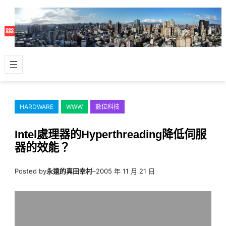
跳
至
主
要
內
容
HARDWARE
WWW
數位科技
Intel處理器的Hyperthreading降低伺服
器的效能？
Posted by
永遠的真田幸村
–
2005 年 11 月 21 日