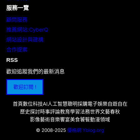
服務一覽
顧問服務
推薦網站:CyberQ
網站設計與建構
合作提案
RSS
歡迎追蹤我們的最新消息
歡迎訂閱 !
首頁
數位科技
AI人工智慧
聰明採購
電子娛樂
自遊自在
歷史探討
時事評論
教育學習
法務世界
文藝春秋
影像藝術
音樂饗宴
美食饕餮
動漫領域
© 2008-2025
優格網 Yblog.org