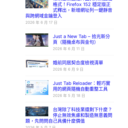
格式！Firefox 152 穩定版正
式釋出，新增網址列一鍵靜音
與跨網域金鑰登入
2026 年 6 月 17 日
Just a New Tab – 拾光新分
頁（隨機桌布與金句）
2026 年 6 月 11 日
婚前同居契合度檢視清單
2026 年 6 月 9 日
Just Tab Reloader：輕巧實
用的網頁隨機自動重整工具
2026 年 5 月 18 日
台灣除了科技業還剩下什麼？
停止無效焦慮和製造無意義問
題，先問問自己具備什麼價值
2026 年 5 月 7 日