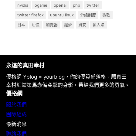
nvidia
ogame
openai
php
twitter
twitter firefox
ubuntu linux
分級制度
微軟
日本
油價
瀏覽器
經濟
資安
輸入法
永遠的真田幸村
優格網 Yblog = yourblog，你的優質部落格。願真田
幸村紅鎧策馬赤備突擊的身影，帶給我們更多的勇氣。
優格網
關於我們
團隊組成
最新消息
聯絡我們