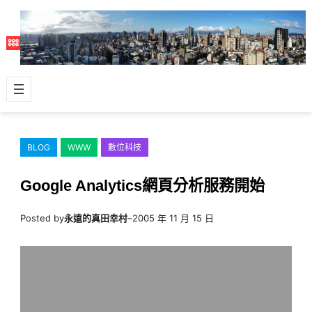
跳
至
主
要
內
容
BLOG
WWW
數位科技
Google Analytics網頁分析服務開始
Posted by
永遠的真田幸村
–
2005 年 11 月 15 日