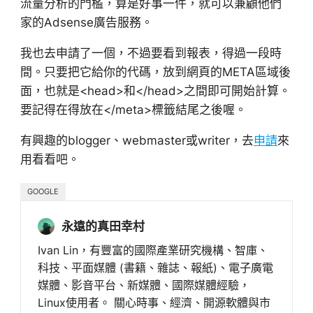
流量分析的門檻，算是好事一件，就可以兼顧他們
家的Adsense廣告服務。
我也去申請了一個，不過要看到報表，得過一段時
間。只要把它給你的代碼，放到網頁的META區域後
面，也就是<head>和</head>之間即可開始計算。
要記得在得放在</meta>標籤結尾之後喔。
有興趣的blogger、webmaster或writer，去
申請
來
用看看吧。
GOOGLE
永遠的真田幸村
Ivan Lin，有豐富的國際產業研究機構、智庫、
科技、平面媒體 (書籍、雜誌、報紙)、電子廣電
媒體、影音平台、新媒體、國際媒體經驗，
Linux使用者。 關心時事、經濟、開源軟體與市