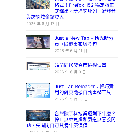
格式！Firefox 152 穩定版正
式釋出，新增網址列一鍵靜音
與跨網域金鑰登入
2026 年 6 月 17 日
Just a New Tab – 拾光新分
頁（隨機桌布與金句）
2026 年 6 月 11 日
婚前同居契合度檢視清單
2026 年 6 月 9 日
Just Tab Reloader：輕巧實
用的網頁隨機自動重整工具
2026 年 5 月 18 日
台灣除了科技業還剩下什麼？
停止無效焦慮和製造無意義問
題，先問問自己具備什麼價值