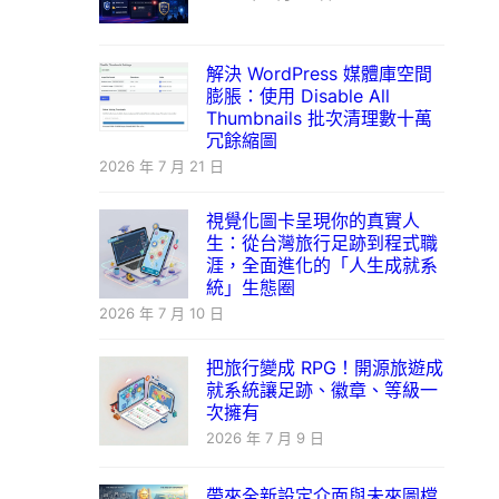
解決 WordPress 媒體庫空間
膨脹：使用 Disable All
Thumbnails 批次清理數十萬
冗餘縮圖
2026 年 7 月 21 日
視覺化圖卡呈現你的真實人
生：從台灣旅行足跡到程式職
涯，全面進化的「人生成就系
統」生態圈
2026 年 7 月 10 日
把旅行變成 RPG！開源旅遊成
就系統讓足跡、徽章、等級一
次擁有
2026 年 7 月 9 日
帶來全新設定介面與未來圖檔