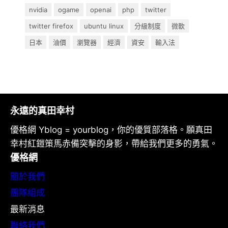
nvidia
ogame
openai
php
twitter
twitter firefox
ubuntu linux
分級制度
微軟
日本
油價
瀏覽器
經濟
資安
輸入法
永遠的真田幸村
優格網 Yblog = yourblog，你的優質部落格。願真田
幸村紅鎧策馬赤備突擊的身影，帶給我們更多的勇氣。
優格網
關於我們
團隊組成
最新消息
聯絡我們