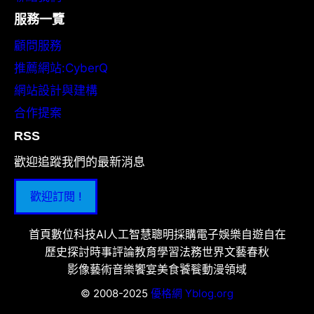
服務一覽
顧問服務
推薦網站:CyberQ
網站設計與建構
合作提案
RSS
歡迎追蹤我們的最新消息
歡迎訂閱 !
首頁
數位科技
AI人工智慧
聰明採購
電子娛樂
自遊自在
歷史探討
時事評論
教育學習
法務世界
文藝春秋
影像藝術
音樂饗宴
美食饕餮
動漫領域
© 2008-2025
優格網 Yblog.org