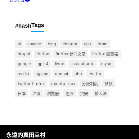
Tags
#hash
ai
apache
blog
chatgpt
cpu
dram
drupal
firefox
firefox 新同文堂
firefox 瀏覽器
google
gpt-4
linux
linux ubuntu
mysql
nvidia
ogame
openai
php
twitter
twitter firefox
ubuntu linux
分級制度
微軟
日本
油價
瀏覽器
經濟
資安
輸入法
永遠的真田幸村