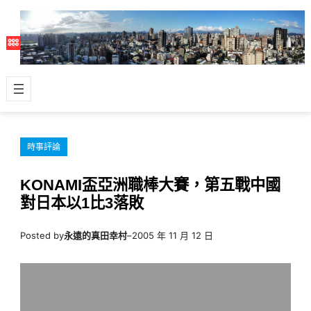
跳
至
主
要
內
容
時事評論
KONAMI盃亞洲職棒大賽，第五戰中國
對日本以1比3落敗
Posted by
永遠的真田幸村
–
2005 年 11 月 12 日