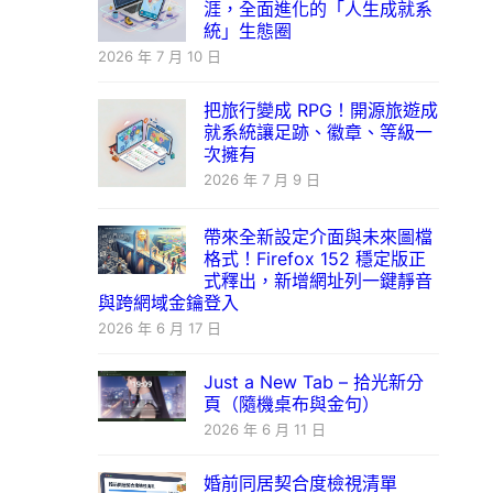
涯，全面進化的「人生成就系
統」生態圈
2026 年 7 月 10 日
把旅行變成 RPG！開源旅遊成
就系統讓足跡、徽章、等級一
次擁有
2026 年 7 月 9 日
帶來全新設定介面與未來圖檔
格式！Firefox 152 穩定版正
式釋出，新增網址列一鍵靜音
與跨網域金鑰登入
2026 年 6 月 17 日
Just a New Tab – 拾光新分
頁（隨機桌布與金句）
2026 年 6 月 11 日
婚前同居契合度檢視清單