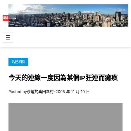
跳
至
主
要
內
容
站務相關
今天的連線一度因為某個IP狂連而癱瘓
Posted by
永遠的真田幸村
–
2005 年 11 月 10 日