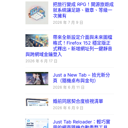
把旅行變成 RPG！開源旅遊成
就系統讓足跡、徽章、等級一
次擁有
2026 年 7 月 9 日
帶來全新設定介面與未來圖檔
格式！Firefox 152 穩定版正
式釋出，新增網址列一鍵靜音
與跨網域金鑰登入
2026 年 6 月 17 日
Just a New Tab – 拾光新分
頁（隨機桌布與金句）
2026 年 6 月 11 日
婚前同居契合度檢視清單
2026 年 6 月 9 日
Just Tab Reloader：輕巧實
用的網頁隨機自動重整工具