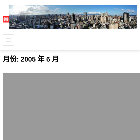
月份:
2005 年 6 月
for Memories Off –ENTERNITY
2005 年 6 月 14 日
Q：為什麼彼方在胸口有紋身？ A：
「彼方」在胸口紋身是在模特兒工作開
始時紋上的。費了很多脣舌說服事務所
的同事，…