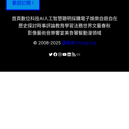
歡迎訂閱 !
首頁
數位科技
AI人工智慧
聰明採購
電子娛樂
自遊自在
歷史探討
時事評論
教育學習
法務世界
文藝春秋
影像藝術
音樂饗宴
美食饕餮
動漫領域
© 2008-2025
優格網 Yblog.org
X
Facebook
Instagram
YouTube
LinkedIn
RSS 資訊提供
連結