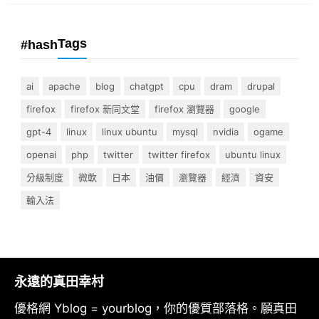
Tags
#hash
ai
apache
blog
chatgpt
cpu
dram
drupal
firefox
firefox 新同文堂
firefox 瀏覽器
google
gpt-4
linux
linux ubuntu
mysql
nvidia
ogame
openai
php
twitter
twitter firefox
ubuntu linux
分級制度
微軟
日本
油價
瀏覽器
經濟
資安
輸入法
永遠的真田幸村
優格網 Yblog = yourblog，你的優質部落格。願真田