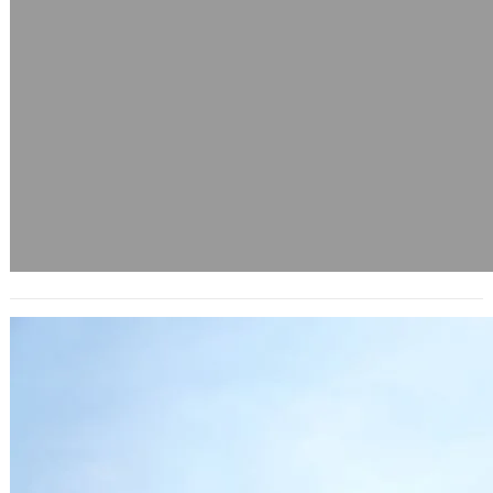
反對腐敗的宗教
2005 年 6 月 10 日
最近一個網友提出的意見：「哪個宗教
不收費? 不然靠什麼過活? 聽說某些宗
教團體有人要當個委員的都要繳個幾百