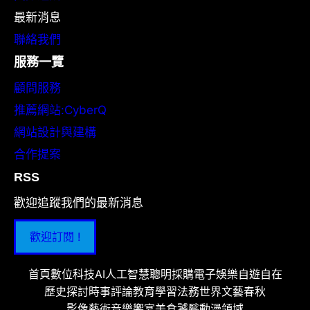
最新消息
聯絡我們
服務一覽
顧問服務
推薦網站:CyberQ
網站設計與建構
合作提案
RSS
歡迎追蹤我們的最新消息
歡迎訂閱 !
首頁
數位科技
AI人工智慧
聰明採購
電子娛樂
自遊自在
歷史探討
時事評論
教育學習
法務世界
文藝春秋
影像藝術
音樂饗宴
美食饕餮
動漫領域