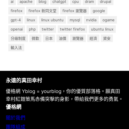
ai
apache
blog
chatgpt
cpu
dram
drupal
firefox
firefox 新同文堂
firefox 瀏覽器
google
gpt-4
linux
linux ubuntu
mysql
nvidia
ogame
openai
php
twitter
twitter firefox
ubuntu linux
分級制度
微軟
日本
油價
瀏覽器
經濟
資安
輸入法
永遠的真田幸村
優格網 Yblog = yourblog，你的優質部落格。願真田
幸村紅鎧策馬赤備突擊的身影，帶給我們更多的勇氣。
優格網
關於我們
團隊組成