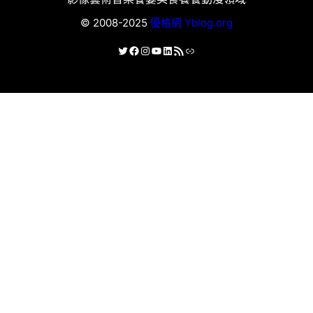
© 2008-2025
優格網 Yblog.org
X
Facebook
Instagram
YouTube
LinkedIn
RSS 資訊提供
連結