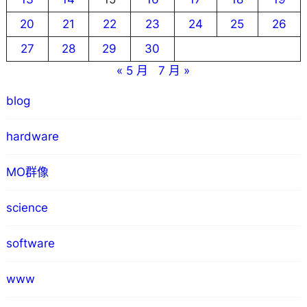
20
21
22
23
24
25
26
27
28
29
30
« 5 月
7 月 »
blog
hardware
MO群像
science
software
www