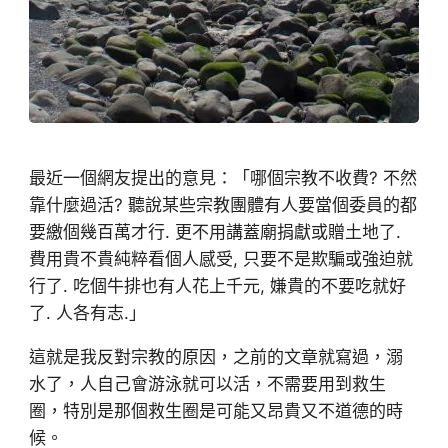
最近一個網友提出的意見：「哪個宗教不收費? 不然
靠什麼過活? 聽說某些宗教團體有人要當個委員的都
要繳個幾百萬才行. 更不用講蓋廟捐獻或贈土地了.
費用貴不貴純粹看個人感受, 只要不是欺騙或強迫就
行了. 吃個牛排也有人花上千元, 嫌貴的不要吃就好
了. 人各有志.」
這就是我反對宗教的原因，之前的文章就寫過，溺
水了，人自己會游泳就可以活，不需要用到救生
圈，特別是那個救生圈是可能又昂貴又不道德的時
候。