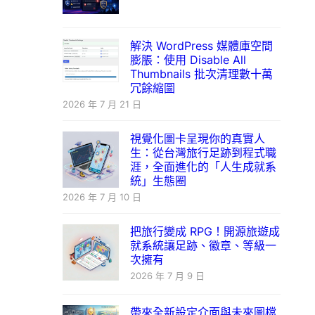
解決 WordPress 媒體庫空間
膨脹：使用 Disable All
Thumbnails 批次清理數十萬
冗餘縮圖
2026 年 7 月 21 日
視覺化圖卡呈現你的真實人
生：從台灣旅行足跡到程式職
涯，全面進化的「人生成就系
統」生態圈
2026 年 7 月 10 日
把旅行變成 RPG！開源旅遊成
就系統讓足跡、徽章、等級一
次擁有
2026 年 7 月 9 日
帶來全新設定介面與未來圖檔