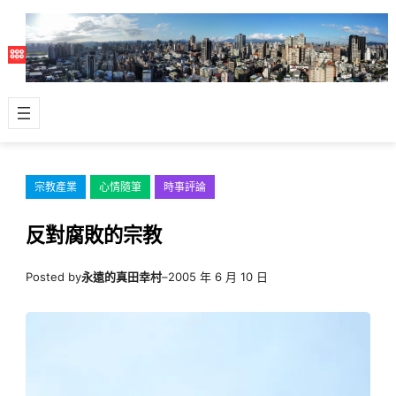
跳
至
主
要
內
容
宗教產業
心情隨筆
時事評論
反對腐敗的宗教
Posted by
永遠的真田幸村
–
2005 年 6 月 10 日