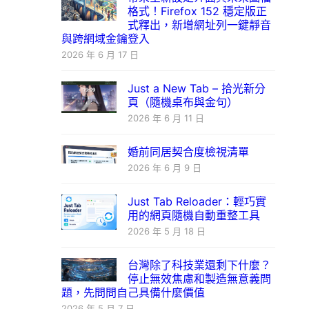
格式！Firefox 152 穩定版正
式釋出，新增網址列一鍵靜音
與跨網域金鑰登入
2026 年 6 月 17 日
Just a New Tab – 拾光新分
頁（隨機桌布與金句）
2026 年 6 月 11 日
婚前同居契合度檢視清單
2026 年 6 月 9 日
Just Tab Reloader：輕巧實
用的網頁隨機自動重整工具
2026 年 5 月 18 日
台灣除了科技業還剩下什麼？
停止無效焦慮和製造無意義問
題，先問問自己具備什麼價值
2026 年 5 月 7 日