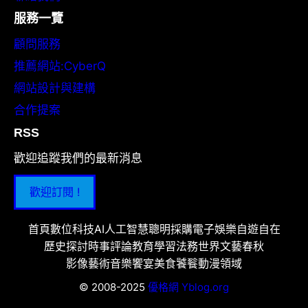
服務一覽
顧問服務
推薦網站:CyberQ
網站設計與建構
合作提案
RSS
歡迎追蹤我們的最新消息
歡迎訂閱 !
首頁
數位科技
AI人工智慧
聰明採購
電子娛樂
自遊自在
歷史探討
時事評論
教育學習
法務世界
文藝春秋
影像藝術
音樂饗宴
美食饕餮
動漫領域
© 2008-2025
優格網 Yblog.org