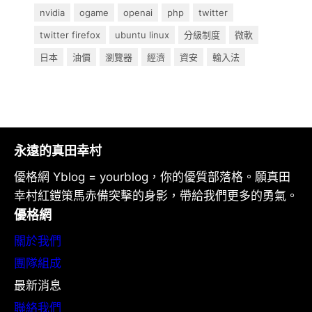
nvidia
ogame
openai
php
twitter
twitter firefox
ubuntu linux
分級制度
微軟
日本
油價
瀏覽器
經濟
資安
輸入法
永遠的真田幸村
優格網 Yblog = yourblog，你的優質部落格。願真田
幸村紅鎧策馬赤備突擊的身影，帶給我們更多的勇氣。
優格網
關於我們
團隊組成
最新消息
聯絡我們