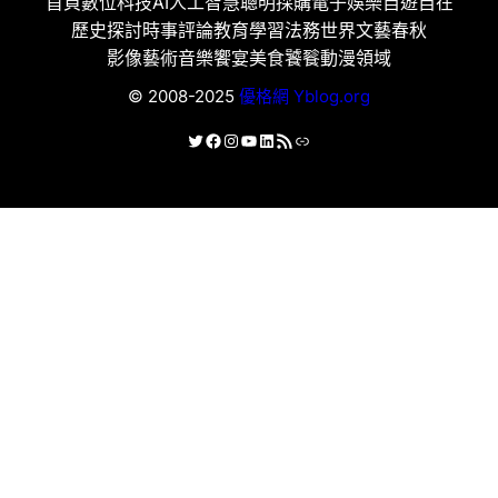
首頁
數位科技
AI人工智慧
聰明採購
電子娛樂
自遊自在
歷史探討
時事評論
教育學習
法務世界
文藝春秋
影像藝術
音樂饗宴
美食饕餮
動漫領域
© 2008-2025
優格網 Yblog.org
X
Facebook
Instagram
YouTube
LinkedIn
RSS 資訊提供
連結