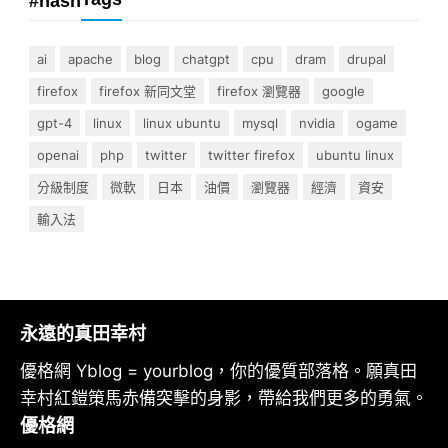
#hash
ai
apache
blog
chatgpt
cpu
dram
drupal
firefox
firefox 新同文堂
firefox 瀏覽器
google
gpt-4
linux
linux ubuntu
mysql
nvidia
ogame
openai
php
twitter
twitter firefox
ubuntu linux
分級制度
微軟
日本
油價
瀏覽器
經濟
資安
輸入法
永遠的真田幸村
優格網 Yblog = yourblog，你的優質部落格。願真田
幸村紅鎧策馬赤備突擊的身影，帶給我們更多的勇氣。
優格網