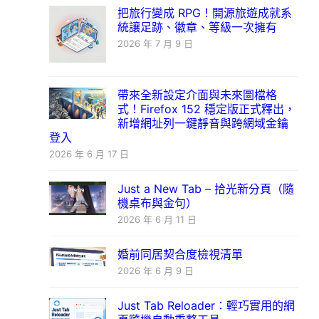
把旅行變成 RPG！開源旅遊成就系
統讓足跡、徽章、等級一次擁有
2026 年 7 月 9 日
帶來全新設定介面與未來圖檔格
式！Firefox 152 穩定版正式釋出，
新增網址列一鍵靜音與跨網域金鑰
登入
2026 年 6 月 17 日
Just a New Tab – 拾光新分頁（隨
機桌布與金句）
2026 年 6 月 11 日
婚前同居契合度檢視清單
2026 年 6 月 9 日
Just Tab Reloader：輕巧實用的網