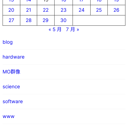
20
21
22
23
24
25
26
27
28
29
30
« 5 月
7 月 »
blog
hardware
MO群像
science
software
www