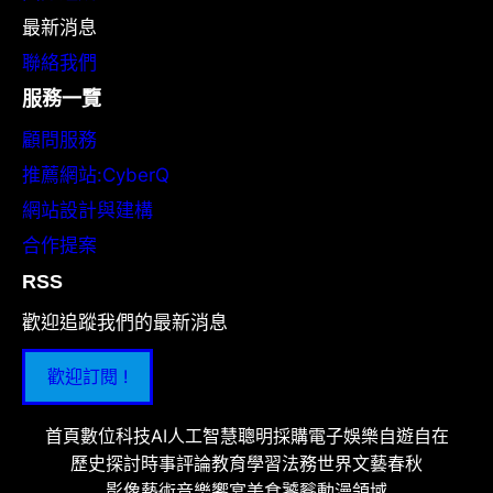
最新消息
聯絡我們
服務一覽
顧問服務
推薦網站:CyberQ
網站設計與建構
合作提案
RSS
歡迎追蹤我們的最新消息
歡迎訂閱 !
首頁
數位科技
AI人工智慧
聰明採購
電子娛樂
自遊自在
歷史探討
時事評論
教育學習
法務世界
文藝春秋
影像藝術
音樂饗宴
美食饕餮
動漫領域