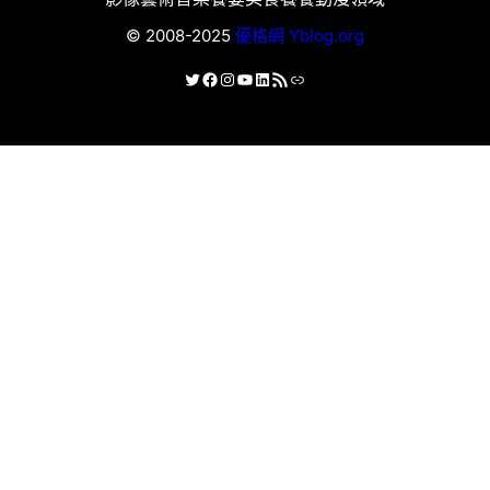
© 2008-2025
優格網 Yblog.org
X
Facebook
Instagram
YouTube
LinkedIn
RSS 資訊提供
連結