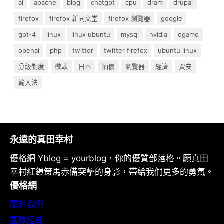
ai
apache
blog
chatgpt
cpu
dram
drupal
firefox
firefox 新同文堂
firefox 瀏覽器
google
gpt-4
linux
linux ubuntu
mysql
nvidia
ogame
openai
php
twitter
twitter firefox
ubuntu linux
分級制度
微軟
日本
油價
瀏覽器
經濟
資安
輸入法
永遠的真田幸村
優格網 Yblog = yourblog，你的優質部落格。願真田
幸村紅鎧策馬赤備突擊的身影，帶給我們更多的勇氣。
優格網
關於我們
團隊組成