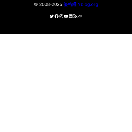
© 2008-2025
優格網 Yblog.org
X
Facebook
Instagram
YouTube
LinkedIn
RSS 資訊提供
連結