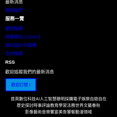
最新消息
聯絡我們
服務一覽
顧問服務
推薦網站:CyberQ
網站設計與建構
合作提案
RSS
歡迎追蹤我們的最新消息
歡迎訂閱 !
首頁
數位科技
AI人工智慧
聰明採購
電子娛樂
自遊自在
歷史探討
時事評論
教育學習
法務世界
文藝春秋
影像藝術
音樂饗宴
美食饕餮
動漫領域