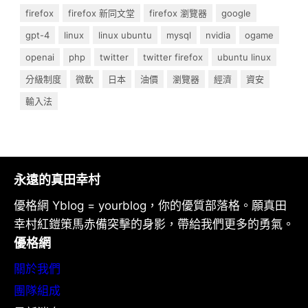
firefox
firefox 新同文堂
firefox 瀏覽器
google
gpt-4
linux
linux ubuntu
mysql
nvidia
ogame
openai
php
twitter
twitter firefox
ubuntu linux
分級制度
微軟
日本
油價
瀏覽器
經濟
資安
輸入法
永遠的真田幸村
優格網 Yblog = yourblog，你的優質部落格。願真田
幸村紅鎧策馬赤備突擊的身影，帶給我們更多的勇氣。
優格網
關於我們
團隊組成