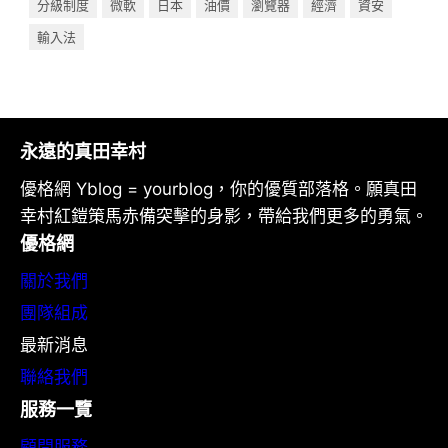
分級制度
微軟
日本
油價
瀏覽器
經濟
資安
輸入法
永遠的真田幸村
優格網 Yblog = yourblog，你的優質部落格。願真田
幸村紅鎧策馬赤備突擊的身影，帶給我們更多的勇氣。
優格網
關於我們
團隊組成
最新消息
聯絡我們
服務一覽
顧問服務