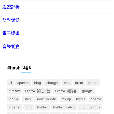
遊戲評析
醫學保健
電子娛樂
音樂饗宴
Tags
#hash
ai
apache
blog
chatgpt
cpu
dram
drupal
firefox
firefox 新同文堂
firefox 瀏覽器
google
gpt-4
linux
linux ubuntu
mysql
nvidia
ogame
openai
php
twitter
twitter firefox
ubuntu linux