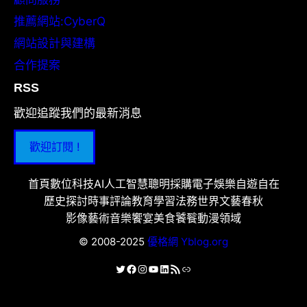
推薦網站:CyberQ
網站設計與建構
合作提案
RSS
歡迎追蹤我們的最新消息
歡迎訂閱 !
首頁
數位科技
AI人工智慧
聰明採購
電子娛樂
自遊自在
歷史探討
時事評論
教育學習
法務世界
文藝春秋
影像藝術
音樂饗宴
美食饕餮
動漫領域
© 2008-2025
優格網 Yblog.org
X
Facebook
Instagram
YouTube
LinkedIn
RSS 資訊提供
連結