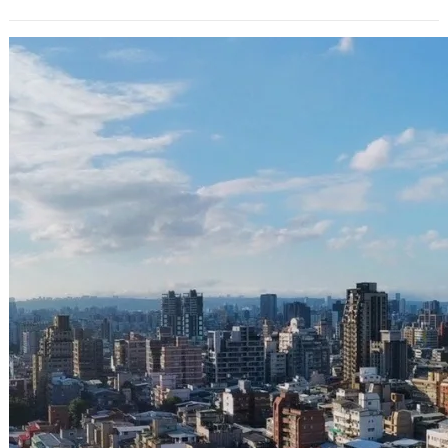
預估2008總統大選勝出需取得675萬票以
上
2008 年 3 月 19 日
根據台灣中央選舉委員會日前公佈的數
據，這次2008總統大選的總選舉人數
為17,321,603人（能參與投票的總…