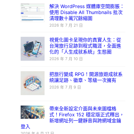
解決 WordPress 媒體庫空間膨脹：
使用 Disable All Thumbnails 批次
清理數十萬冗餘縮圖
2026 年 7 月 21 日
視覺化圖卡呈現你的真實人生：從
台灣旅行足跡到程式職涯，全面進
化的「人生成就系統」生態圈
2026 年 7 月 10 日
把旅行變成 RPG！開源旅遊成就系
統讓足跡、徽章、等級一次擁有
2026 年 7 月 9 日
帶來全新設定介面與未來圖檔格
式！Firefox 152 穩定版正式釋出，
新增網址列一鍵靜音與跨網域金鑰
登入
2026 年 6 月 17 日