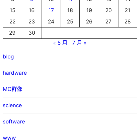
15
16
17
18
19
20
21
22
23
24
25
26
27
28
29
30
« 5 月
7 月 »
blog
hardware
MO群像
science
software
www