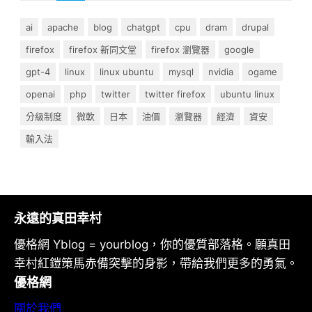
ai
apache
blog
chatgpt
cpu
dram
drupal
firefox
firefox 新同文堂
firefox 瀏覽器
google
gpt-4
linux
linux ubuntu
mysql
nvidia
ogame
openai
php
twitter
twitter firefox
ubuntu linux
分級制度
微軟
日本
油價
瀏覽器
經濟
資安
輸入法
永遠的真田幸村
優格網 Yblog = yourblog，你的優質部落格。願真田
幸村紅鎧策馬赤備突擊的身影，帶給我們更多的勇氣。
優格網
關於我們