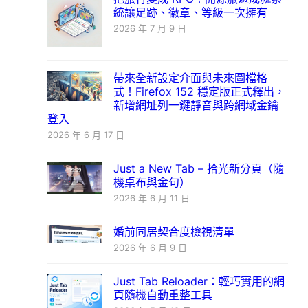
統讓足跡、徽章、等級一次擁有
2026 年 7 月 9 日
帶來全新設定介面與未來圖檔格
式！Firefox 152 穩定版正式釋出，
新增網址列一鍵靜音與跨網域金鑰
登入
2026 年 6 月 17 日
Just a New Tab – 拾光新分頁（隨
機桌布與金句）
2026 年 6 月 11 日
婚前同居契合度檢視清單
2026 年 6 月 9 日
Just Tab Reloader：輕巧實用的網
頁隨機自動重整工具