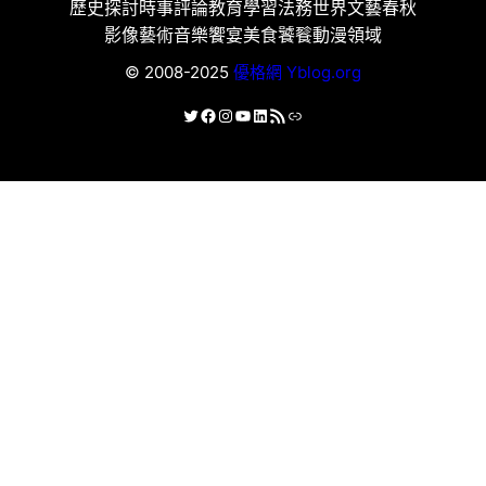
歷史探討
時事評論
教育學習
法務世界
文藝春秋
影像藝術
音樂饗宴
美食饕餮
動漫領域
© 2008-2025
優格網 Yblog.org
X
Facebook
Instagram
YouTube
LinkedIn
RSS 資訊提供
連結