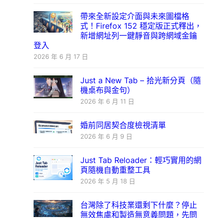
帶來全新設定介面與未來圖檔格
式！Firefox 152 穩定版正式釋出，
新增網址列一鍵靜音與跨網域金鑰
登入
2026 年 6 月 17 日
Just a New Tab – 拾光新分頁（隨
機桌布與金句）
2026 年 6 月 11 日
婚前同居契合度檢視清單
2026 年 6 月 9 日
Just Tab Reloader：輕巧實用的網
頁隨機自動重整工具
2026 年 5 月 18 日
台灣除了科技業還剩下什麼？停止
無效焦慮和製造無意義問題，先問