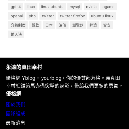
gpt-4
linux
linux ubuntu
mysql
nvidia
ogame
openai
php
twitter
twitter firefox
ubuntu linux
分級制度
微軟
日本
油價
瀏覽器
經濟
資安
輸入法
永遠的真田幸村
優格網 Yblog = yourblog，你的優質部落格。願真田
幸村紅鎧策馬赤備突擊的身影，帶給我們更多的勇氣。
優格網
關於我們
團隊組成
最新消息