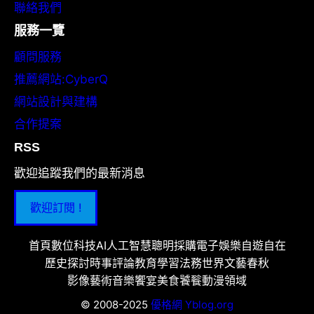
聯絡我們
服務一覽
顧問服務
推薦網站:CyberQ
網站設計與建構
合作提案
RSS
歡迎追蹤我們的最新消息
歡迎訂閱 !
首頁
數位科技
AI人工智慧
聰明採購
電子娛樂
自遊自在
歷史探討
時事評論
教育學習
法務世界
文藝春秋
影像藝術
音樂饗宴
美食饕餮
動漫領域
© 2008-2025
優格網 Yblog.org