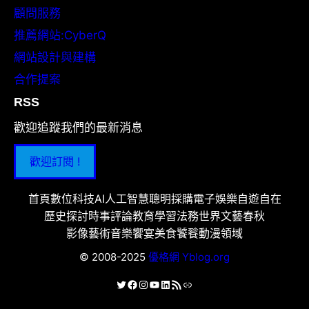
顧問服務
推薦網站:CyberQ
網站設計與建構
合作提案
RSS
歡迎追蹤我們的最新消息
歡迎訂閱 !
首頁
數位科技
AI人工智慧
聰明採購
電子娛樂
自遊自在
歷史探討
時事評論
教育學習
法務世界
文藝春秋
影像藝術
音樂饗宴
美食饕餮
動漫領域
© 2008-2025
優格網 Yblog.org
X
Facebook
Instagram
YouTube
LinkedIn
RSS 資訊提供
連結