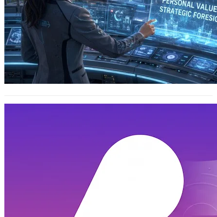
Just a New Tab – Privacy Policy / 隱私
權保護政策
2026 年 5 月 2 日
English 《Just a New Tab》Privacy
Policy This Privacy Pol…