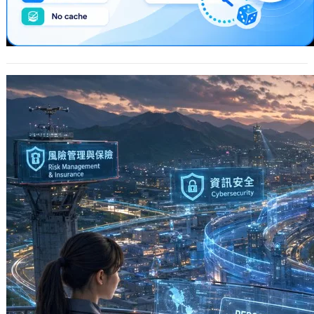
台灣除了科技業還剩下什麼？停止無效焦
慮和製造無意義問題，先問問自己具備什
麼價值
2026 年 5 月 7 日
「台灣除了科技業和半導體之外，還剩
下什麼？」、「台灣如果沒有了台積
電，還剩下什麼？」 這些是近年在社群
或論壇上…