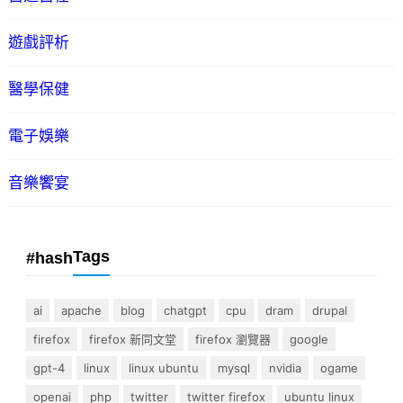
遊戲評析
醫學保健
電子娛樂
音樂饗宴
Tags
#hash
ai
apache
blog
chatgpt
cpu
dram
drupal
firefox
firefox 新同文堂
firefox 瀏覽器
google
gpt-4
linux
linux ubuntu
mysql
nvidia
ogame
openai
php
twitter
twitter firefox
ubuntu linux