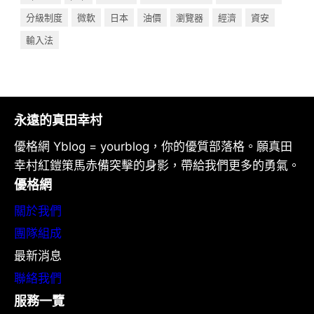
分級制度
微軟
日本
油價
瀏覽器
經濟
資安
輸入法
永遠的真田幸村
優格網 Yblog = yourblog，你的優質部落格。願真田
幸村紅鎧策馬赤備突擊的身影，帶給我們更多的勇氣。
優格網
關於我們
團隊組成
最新消息
聯絡我們
服務一覽