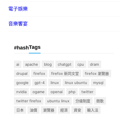
電子娛樂
音樂饗宴
Tags
#hash
ai
apache
blog
chatgpt
cpu
dram
drupal
firefox
firefox 新同文堂
firefox 瀏覽器
google
gpt-4
linux
linux ubuntu
mysql
nvidia
ogame
openai
php
twitter
twitter firefox
ubuntu linux
分級制度
微軟
日本
油價
瀏覽器
經濟
資安
輸入法