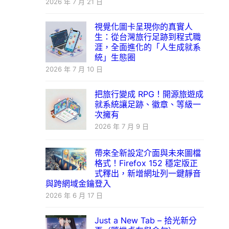
2026 年 7 月 21 日
視覺化圖卡呈現你的真實人
生：從台灣旅行足跡到程式職
涯，全面進化的「人生成就系
統」生態圈
2026 年 7 月 10 日
把旅行變成 RPG！開源旅遊成
就系統讓足跡、徽章、等級一
次擁有
2026 年 7 月 9 日
帶來全新設定介面與未來圖檔
格式！Firefox 152 穩定版正
式釋出，新增網址列一鍵靜音
與跨網域金鑰登入
2026 年 6 月 17 日
Just a New Tab – 拾光新分