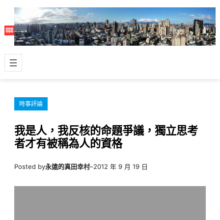
跳
至
主
要
內
容
時事評論
我是人，我反核的命題爭議，獨立思考
者才有被稱為人的資格
Posted by
永遠的真田幸村
–
2012 年 9 月 19 日