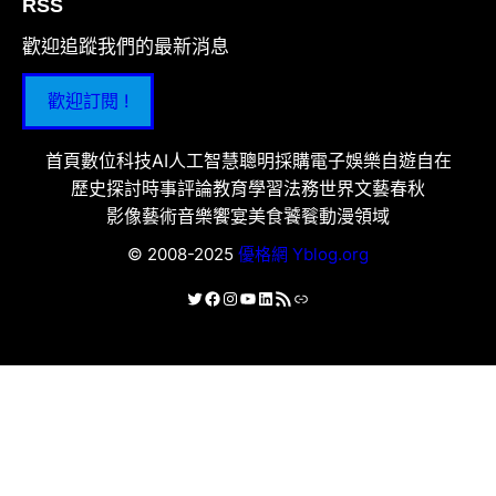
RSS
歡迎追蹤我們的最新消息
歡迎訂閱 !
首頁
數位科技
AI人工智慧
聰明採購
電子娛樂
自遊自在
歷史探討
時事評論
教育學習
法務世界
文藝春秋
影像藝術
音樂饗宴
美食饕餮
動漫領域
© 2008-2025
優格網 Yblog.org
X
Facebook
Instagram
YouTube
LinkedIn
RSS 資訊提供
連結