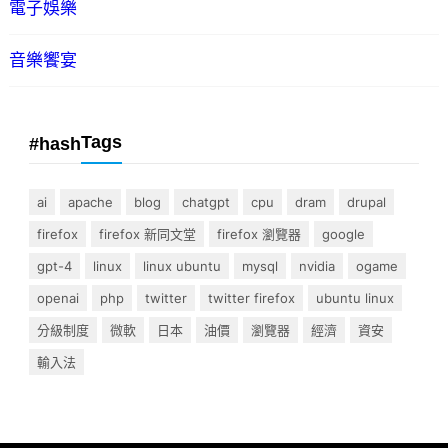
電子娛樂
音樂饗宴
Tags
#hash
ai
apache
blog
chatgpt
cpu
dram
drupal
firefox
firefox 新同文堂
firefox 瀏覽器
google
gpt-4
linux
linux ubuntu
mysql
nvidia
ogame
openai
php
twitter
twitter firefox
ubuntu linux
分級制度
微軟
日本
油價
瀏覽器
經濟
資安
輸入法