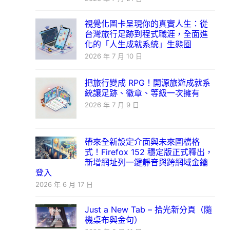
視覺化圖卡呈現你的真實人生：從
台灣旅行足跡到程式職涯，全面進
化的「人生成就系統」生態圈
2026 年 7 月 10 日
把旅行變成 RPG！開源旅遊成就系
統讓足跡、徽章、等級一次擁有
2026 年 7 月 9 日
帶來全新設定介面與未來圖檔格
式！Firefox 152 穩定版正式釋出，
新增網址列一鍵靜音與跨網域金鑰
登入
2026 年 6 月 17 日
Just a New Tab – 拾光新分頁（隨
機桌布與金句）