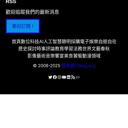
RSS
歡迎追蹤我們的最新消息
歡迎訂閱 !
首頁
數位科技
AI人工智慧
聰明採購
電子娛樂
自遊自在
歷史探討
時事評論
教育學習
法務世界
文藝春秋
影像藝術
音樂饗宴
美食饕餮
動漫領域
© 2008-2025
優格網 Yblog.org
X
Facebook
Instagram
YouTube
LinkedIn
RSS 資訊提供
連結