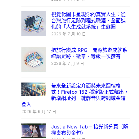
視覺化圖卡呈現你的真實人生：從
台灣旅行足跡到程式職涯，全面進
化的「人生成就系統」生態圈
2026 年 7 月 10 日
把旅行變成 RPG！開源旅遊成就系
統讓足跡、徽章、等級一次擁有
2026 年 7 月 9 日
帶來全新設定介面與未來圖檔格
式！Firefox 152 穩定版正式釋出，
新增網址列一鍵靜音與跨網域金鑰
登入
2026 年 6 月 17 日
Just a New Tab – 拾光新分頁（隨
機桌布與金句）