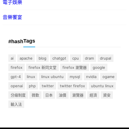
電子娛樂
音樂饗宴
Tags
#hash
ai
apache
blog
chatgpt
cpu
dram
drupal
firefox
firefox 新同文堂
firefox 瀏覽器
google
gpt-4
linux
linux ubuntu
mysql
nvidia
ogame
openai
php
twitter
twitter firefox
ubuntu linux
分級制度
微軟
日本
油價
瀏覽器
經濟
資安
輸入法