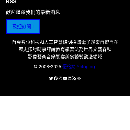
RSS
歡迎追蹤我們的最新消息
歡迎訂閱 !
首頁
數位科技
AI人工智慧
聰明採購
電子娛樂
自遊自在
歷史探討
時事評論
教育學習
法務世界
文藝春秋
影像藝術
音樂饗宴
美食饕餮
動漫領域
© 2008-2025
優格網 Yblog.org
X
Facebook
Instagram
YouTube
LinkedIn
RSS 資訊提供
連結