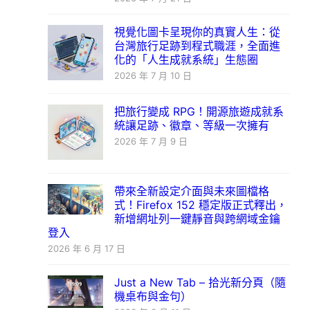
視覺化圖卡呈現你的真實人生：從
台灣旅行足跡到程式職涯，全面進
化的「人生成就系統」生態圈
2026 年 7 月 10 日
把旅行變成 RPG！開源旅遊成就系
統讓足跡、徽章、等級一次擁有
2026 年 7 月 9 日
帶來全新設定介面與未來圖檔格
式！Firefox 152 穩定版正式釋出，
新增網址列一鍵靜音與跨網域金鑰
登入
2026 年 6 月 17 日
Just a New Tab – 拾光新分頁（隨
機桌布與金句）