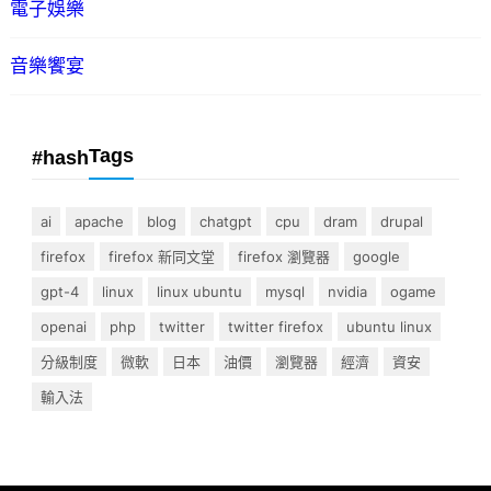
電子娛樂
音樂饗宴
Tags
#hash
ai
apache
blog
chatgpt
cpu
dram
drupal
firefox
firefox 新同文堂
firefox 瀏覽器
google
gpt-4
linux
linux ubuntu
mysql
nvidia
ogame
openai
php
twitter
twitter firefox
ubuntu linux
分級制度
微軟
日本
油價
瀏覽器
經濟
資安
輸入法